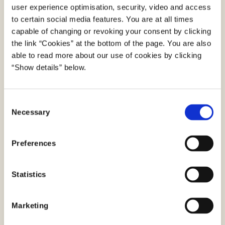
user experience optimisation, security, video and access
to certain social media features. You are at all times
capable of changing or revoking your consent by clicking
Hent tekstpakke
the link “Cookies” at the bottom of the page. You are also
able to read more about our use of cookies by clicking
“Show details” below.
C
Necessary
o
n
s
Preferences
e
I tekstpakken finder du blandt andet tekster og
n
brugbare data, du kan anvende til fx
t
Statistics
nyhedsbreve eller sociale medier.
S
e
Hent tekstpakke [tilgængelig pdf]
Marketing
l
e