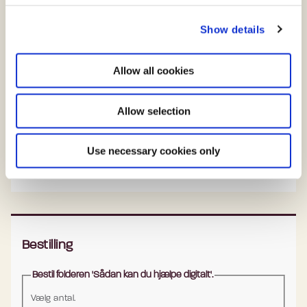
c
Show details
t
i
o
Allow all cookies
n
Allow selection
Kampagnesitet borger.dk/digitalhjælp
Side på borger.dk om Digital Fuldmagt-
Use necessary cookies only
selvbetjeningen
Bestilling
Bestil folderen 'Sådan kan du hjælpe digitalt'.
Vælg antal.