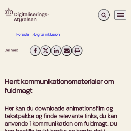
Fold søgefelt u
Menu
Gå til forsiden
Forside
Digital inklusion
Del med
Del på Facebook
Del på X (Twitter)
Del på LinkedIn
Send email
Print
Hent kommunikationsmaterialer om
fuldmagt
Her kan du downloade animationsfilm og
tekstpakke og finde relevante links, du kan
anvende i kommunikation om fuldmagt. Du