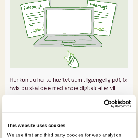
style="position: absolute; top: 0; left: 0;
width: 100%!important; height:
100%!important;"
src="https://media.videotool.dk/?
vn=621_202507080849542752773245980
4" frameborder="0" allowfullscreen
allow="autoplay; fullscreen"></iframe>
</div>
Her kan du hente hæftet som tilgængelig pdf, fx
hvis du skal dele med andre digitalt eller vil
printe den selv.
Hæftet: Fuldmagter i den offentlige sektor
(tilgængelig pdf)
This website uses cookies
We use first and third party cookies for web analytics,