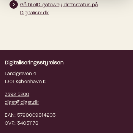
Gå til eID-gateway driftsstatus på
Digitalisér.dk
Digitaliseringsstyrelsen
Landgreven 4
1301 København K
3392 5200
digst@digst.dk
EAN: 5798009814203
CVR: 34051178