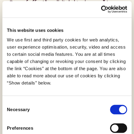
Brug af offentlige digitale løsninger på tværs
af EU/EØS
Digitaliseringsstyrelsen drifter IT-systemet, eID-
This website uses cookies
gateway, som muliggør at borgere kan bruge
deres elektroniske identitet (fx det danske
We use first and third party cookies for web analytics,
user experience optimisation, security, video and access
MitID), og tilgå offentlige digitale tjenester på
to certain social media features. You are at all times
tværs af EU/EØS.
capable of changing or revoking your consent by clicking
Læs mere om eID-gateway og brug af eID på
the link “Cookies” at the bottom of the page. You are also
able to read more about our use of cookies by clicking
tværs af grænser i EU/EØS her.
“Show details” below.
C
EU forordninger vedrørende eID
Necessary
o
n
Denne side beskriver EU-fordringer særligt
s
Preferences
relevante for brug af eID'er i EU:
e