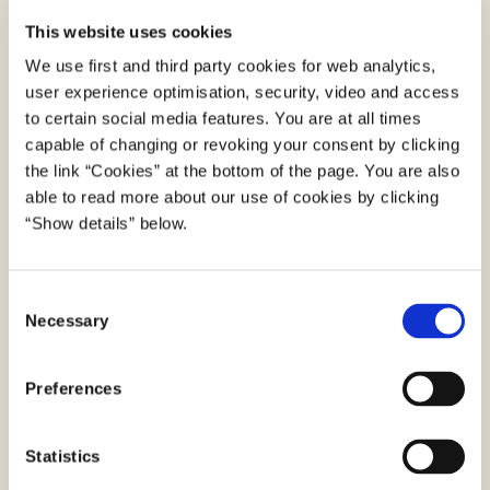
opleve udfordringer ved at hjælpe eller modtage
This website uses cookies
hjælp til digitale gøremål. Initiativet er delt op i to
spor:
We use first and third party cookies for web analytics,
user experience optimisation, security, video and access
I spor 1 er der fokus på videreudvikling og
to certain social media features. You are at all times
udbredelse af Digital Fuldmagt, så borgere, der skal
capable of changing or revoking your consent by clicking
have hjælp eller hjælpe andre i fremtiden, vil have
the link “Cookies” at the bottom of the page. You are also
able to read more about our use of cookies by clicking
én indgang til digitale fuldmagter i det offentlige.
“Show details” below.
Spor 2 omhandler en analyse af behovet for en
digital samlet fuldmagt. Hvis den nye digitale
samlede fuldmagt bliver til virkelighed, vil man
C
kunne give alle fuldmagter i Digital Fuldmagt på en
Necessary
o
og samme tid – både de, der er tilgængelig i dag,
n
og de fuldmagter, der kommer til i fremtiden. Den
s
Preferences
e
digitale samlede fuldmagt vil forventeligt også
n
kunne anvendes i relevante private løsninger.
t
Statistics
Således får borgere én digital fuldmagt, der kan
S