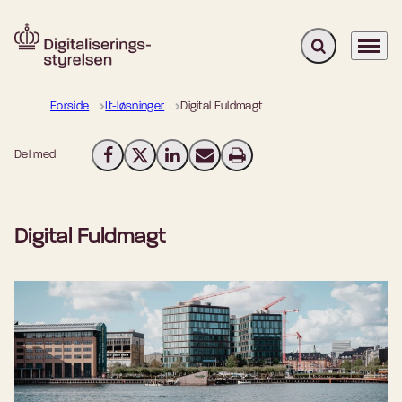
Fold søgefelt u
Menu
Gå til forsiden
Forside
It-løsninger
Digital Fuldmagt
Del med
Del på Facebook
Del på X (Twitter)
Del på LinkedIn
Send email
Print
Digital Fuldmagt