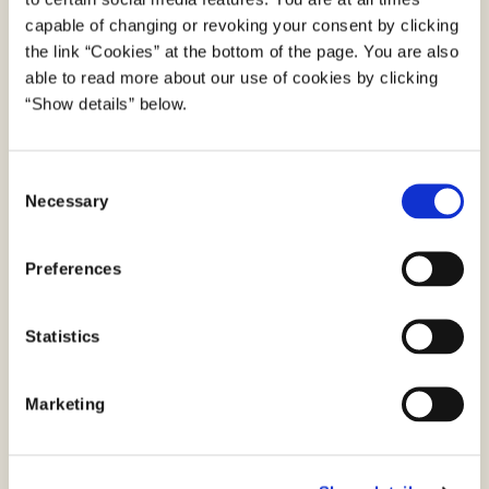
Hvis du er sagsbehandler i en offentlig
capable of changing or revoking your consent by clicking
the link “Cookies” at the bottom of the page. You are also
myndighed, kan du også benytte selvbetjening
able to read more about our use of cookies by clicking
med et medarbejdercertifikat.
“Show details” below.
Log på selvbetjeningen
C
Necessary
o
n
Spørgsmål
s
Preferences
e
Har du spørgsmål til NemKonto-løsningen kan
n
du finde mere information på NemKontos
t
Statistics
hjemmeside.
S
e
Gå til nemkonto.dk
Marketing
l
e
c