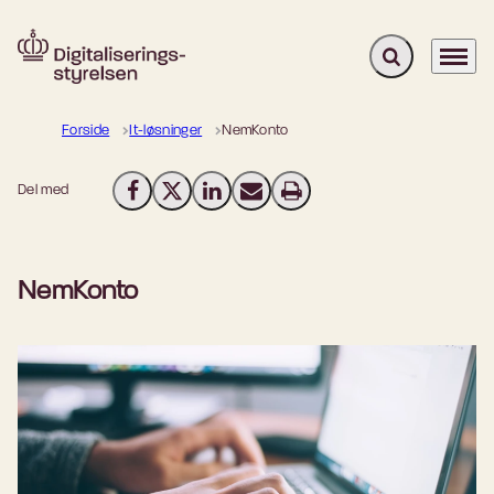
Fold søgefelt u
Menu
Gå til forsiden
Forside
It-løsninger
NemKonto
Del med
Del på Facebook
Del på X (Twitter)
Del på LinkedIn
Send email
Print
NemKonto