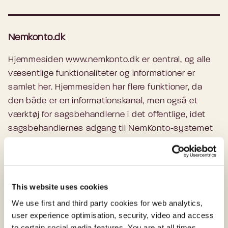
Nemkonto.dk
Hjemmesiden www.nemkonto.dk er central, og alle
væsentlige funktionaliteter og informationer er
samlet her. Hjemmesiden har flere funktioner, da
den både er en informationskanal, men også et
værktøj for sagsbehandlerne i det offentlige, idet
sagsbehandlernes adgang til NemKonto-systemet
sker gennem hjemmesiden.
Gå til nemkonto.dk
This website uses cookies
We use first and third party cookies for web analytics,
user experience optimisation, security, video and access
Selvbetjening
to certain social media features. You are at all times