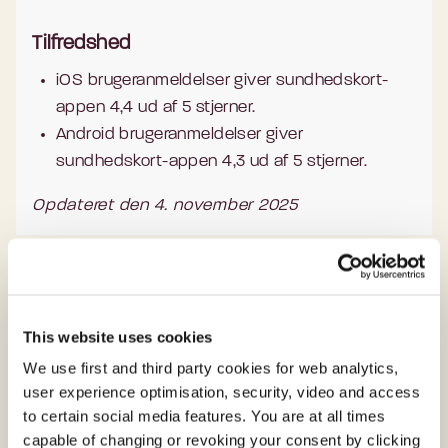
Tilfredshed
iOS brugeranmeldelser giver sundhedskort-
appen 4,4 ud af 5 stjerner.
Android brugeranmeldelser giver
sundhedskort-appen 4,3 ud af 5 stjerner.
Opdateret den 4. november 2025
NemKonto
This website uses cookies
Brug
We use first and third party cookies for web analytics,
6 mio personrelaterede NemKonti.
user experience optimisation, security, video and access
752.102
virksomhedsrelaterede NemKonti.
to certain social media features. You are at all times
capable of changing or revoking your consent by clicking