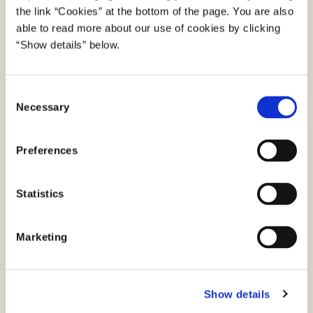
the link “Cookies” at the bottom of the page. You are also
Antal betalinger
able to read more about our use of cookies by clicking
“Show details” below.
7,9 mio. betalinger i september 2025.
102 mio. antal betalinger i 2024 år.
C
Opdateret den 26. januar 2026
Necessary
o
n
s
Preferences
e
NemLog-in
n
t
Statistics
NemLog-in giver adgang til alle offentlige
S
selvbetjeningsløsninger og digitale tjenester
e
Marketing
med ét login.
l
e
c
Brug
Show details
t
i
Der gennemføres i gennemsnit omkring 35