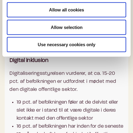
o
millioner logins gennem NemLog-in om
Allow all cookies
n
måneden
Allow selection
Opdateret den 6. marts 2026
Use necessary cookies only
Digital inklusion
Digitaliseringsstyrelsen vurderer, at ca. 15-20
pct. af befolkningen er udfordret i mødet med
den digitale offentlige sektor.
19 pct. af befolkningen føler at de delvist eller
slet ikke er i stand til at være digitale i deres
kontakt med den offentlige sektor
16 pct. af befolkningen har inden for de seneste