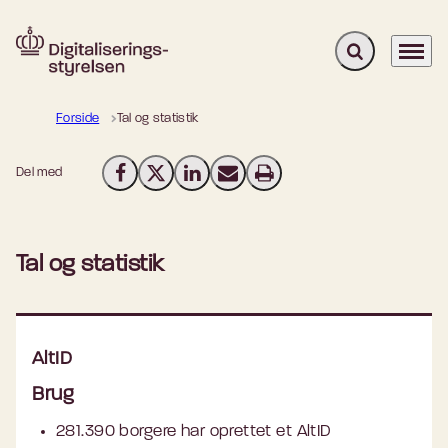
Fold søgefelt u
Menu
Gå til forsiden
Forside
Tal og statistik
Del med
Del på Facebook
Del på X (Twitter)
Del på LinkedIn
Send email
Print
Tal og statistik
AltID
Brug
281.390 borgere har oprettet et AltID