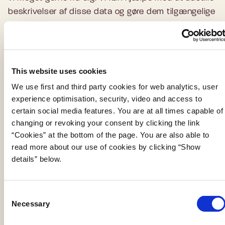
beskrivelser af disse data og gøre dem tilgængelige
for flere brugere.
Hvis du som bruger har svært ved at finde frem til
en bestemt type data, hører vi også meget gerne
This website uses cookies
fra dig, da vi prioriterer at få tilvejebragt beskrivelser
We use first and third party cookies for web analytics, user
af de data, brugerne efterspørger.
experience optimisation, security, video and access to
Datavejviseren udstiller datasætbeskrivelser i den
certain social media features. You are at all times capable of
changing or revoking your consent by clicking the link
fællesoffentlige og europæisk interoperable
“Cookies” at the bottom of the page. You are also able to
standard DCAT-AP-DK.
read more about our use of cookies by clicking “Show
Læs mere om standarden DCAT-AP-DK på
details” below.
arkitektur.digst.dk
Besøg Den Europæiske Union – NextGenerationEU
C
Necessary
o
n