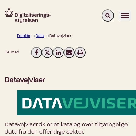
Fold søgefelt u
Menu
Gå til forsiden
Forside
Data
Datavejviser
Del med
Del på Facebook
Del på X (Twitter)
Del på LinkedIn
Send email
Print
Datavejviser
Datavejviser.dk er et katalog over tilgængelige
data fra den offentlige sektor.