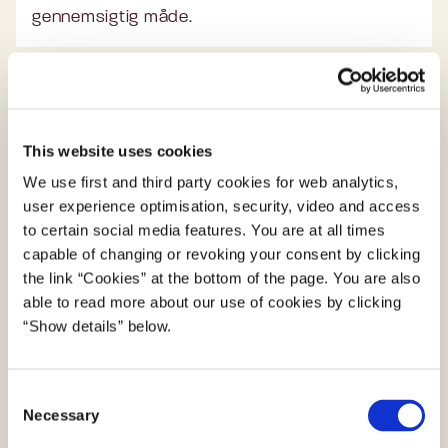
gennemsigtig måde.
Læs mere om kunstig intelligens
This website uses cookies
Læs Digitaliseringsstyrelsens guide til sikker
We use first and third party cookies for web analytics,
og tryg brug af kunstig intelligens-værktøjer
user experience optimisation, security, video and access
for borgere
to certain social media features. You are at all times
capable of changing or revoking your consent by clicking
Læs om Digitaliseringsstyrelsen tilsyn med
the link “Cookies” at the bottom of the page. You are also
kunstig intelligens
able to read more about our use of cookies by clicking
“Show details” below.
Læs om den regulatoriske sandkasse for AI
C
Necessary
o
Hvad er kunstig intelligens?
n