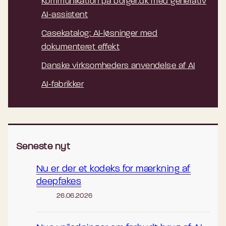
Kommunikation på borger.dk med generativ
AI-assistent
Casekatalog: AI-løsninger med
dokumenteret effekt
Danske virksomheders anvendelse af AI
AI-fabrikker
Seneste nyt
Nu er der et kodeks for mærkning af
deepfakes
26.06.2026