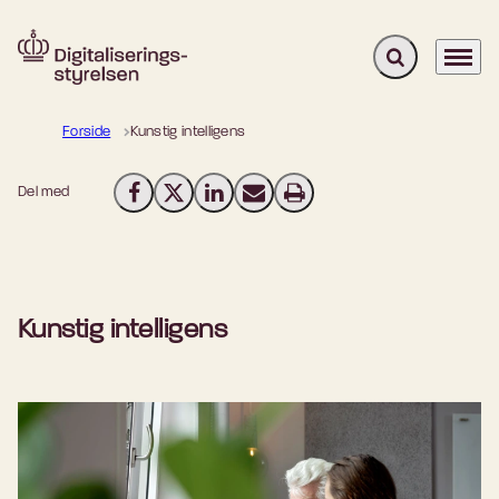
Fold søgefelt u
Menu
Gå til forsiden
Forside
Kunstig intelligens
Del med
Del på Facebook
Del på X (Twitter)
Del på LinkedIn
Send email
Print
Kunstig intelligens