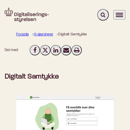
Fold søgefelt u
Menu
Gå til forsiden
Forside
It-løsninger
Digitalt Samtykke
Del med
Del på Facebook
Del på X (Twitter)
Del på LinkedIn
Send email
Print
Digitalt Samtykke