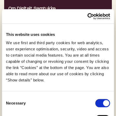
Om Digitalt Samtykke
Med Digitalt Samtykke kan myndigheder
anmode borgere om samtykke sikkert, digitalt
og ensartet.
This website uses cookies
We use first and third party cookies for web analytics,
Om Digitalt Samtykke
user experience optimisation, security, video and access
to certain social media features. You are at all times
capable of changing or revoking your consent by clicking
the link “Cookies” at the bottom of the page. You are also
Support
able to read more about our use of cookies by clicking
“Show details” below.
Har du brug for hjælp til Digitalt Samtykke?
Support til Digitalt Samtykke
C
Necessary
o
n