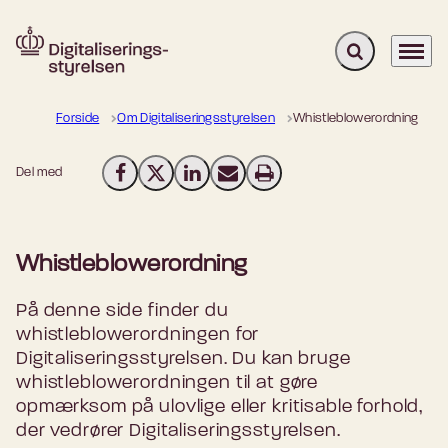
Fold søgefelt u
Menu
Gå til forsiden
Forside
Om Digitaliseringsstyrelsen
Whistleblowerordning
Del med
Del på Facebook
Del på X (Twitter)
Del på LinkedIn
Send email
Print
Whistleblowerordning
På denne side finder du
whistleblowerordningen for
Digitaliseringsstyrelsen. Du kan bruge
whistleblowerordningen til at gøre
opmærksom på ulovlige eller kritisable forhold,
der vedrører Digitaliseringsstyrelsen.