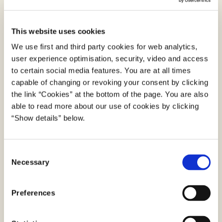
Hvis du ikke er komfortabel med at indberette
This website uses cookies
direkte til Digitaliseringsstyrelsen eller hvis du er i
We use first and third party cookies for web analytics,
tvivl om at din indberetning behandles objektivt af
user experience optimisation, security, video and access
vores whistleblowerenhed, kan du alternativt
to certain social media features. You are at all times
foretage din indberetning til Datatilsynet, der
capable of changing or revoking your consent by clicking
forestår en ekstern og uafhængig whistleblower
the link “Cookies” at the bottom of the page. You are also
kanal.
able to read more about our use of cookies by clicking
“Show details” below.
Gå til indberetning på digmin-digst.sit-wb.dk
C
Sagsbehandling og kommunikation
Necessary
o
Din henvendelse behandles af betroede
n
medarbejdere i vores whistleblowerenhed. Vi kan
s
Preferences
have behov for at stille dig spørgsmål for at sikre, at
e
n
sagen kan oplyses tilstrækkeligt til, at den kan