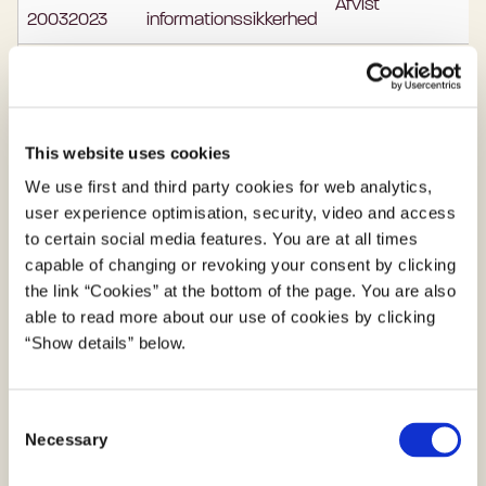
Afvist
N
20032023
informationssikkerhed
#4
It- og
Afvist
N
15062023
informationssikkerhed
This website uses cookies
#5 22112023
Øvrige
Afvist
N
We use first and third party cookies for web analytics,
user experience optimisation, security, video and access
Ingen indberetninger i
to certain social media features. You are at all times
capable of changing or revoking your consent by clicking
2024.
the link “Cookies” at the bottom of the page. You are also
able to read more about our use of cookies by clicking
#6
Øvrige
Afvist
N
“Show details” below.
11032025
#7
C
Øvrige
Afvist
N
11042025
Necessary
o
n