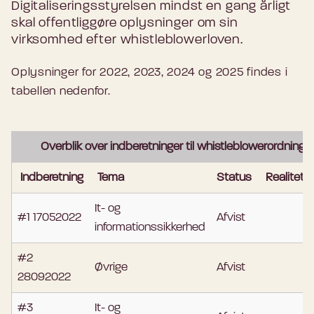
Digitaliseringsstyrelsen mindst en gang årligt
skal offentliggøre oplysninger om sin
virksomhed efter whistleblowerloven.
Oplysninger for 2022, 2023, 2024 og 2025 findes i
tabellen nedenfor.
Overblik over indberetninger til whistleblowerordningen
Indberetning
Tema
Status
Realitets
It- og
#1 17052022
Afvist
N
informationssikkerhed
#2
Øvrige
Afvist
N
28092022
#3
It- og