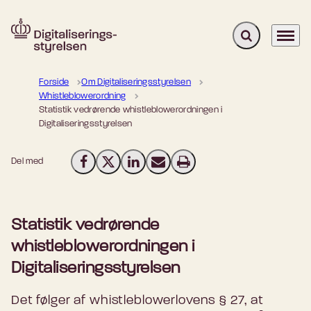
Fold søgefelt u
Menu
Gå til forsiden
Forside
Om Digitaliseringsstyrelsen
Whistleblowerordning
Statistik vedrørende whistleblowerordningen i
Digitaliseringsstyrelsen
Del med
Del på Facebook
Del på X (Twitter)
Del på LinkedIn
Send email
Print
Statistik vedrørende
whistleblowerordningen i
Digitaliseringsstyrelsen
Det følger af whistleblowerlovens § 27, at