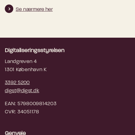
Se nærmere her
Digitaliseringsstyrelsen
Landgreven 4
1301 København K
3392 5200
digst@digst.dk
EAN: 5798009814203
CVR: 34051178
Genveje