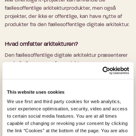
Alle offentlige it-projekter kan anvende de
fællesoffentlige arkitekturprodukter, men også
projekter, der ikke er offentlige, kan have nytte af
produkter fra den fællesoffentlige digitale arkitektur.
Hvad omfatter arkitekturen?
Den fællesoffentlige digitale arkitektur præsenterer
nogle fælles rammer for projekternes
arkitekturarbejde, herunder governance med fora,
mandater og processer for det fælles
arkitekturarbejde, fælles arkitekturregler samt
This website uses cookies
rammer for projekters dokumentation af arkitektur
We use first and third party cookies for web analytics,
og kvalitetssikring gennem review.
user experience optimisation, security, video and access
to certain social media features. You are at all times
Den fællesoffentlige digitale arkitektur indeholder
capable of changing or revoking your consent by clicking
desuden en rammearkitektur, der består af et antal
the link “Cookies” at the bottom of the page. You are also
referencearkitekturer, der definerer genbrugelige