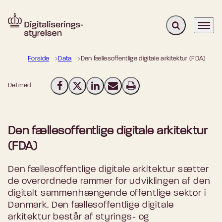
Fold søgefelt u
Menu
Gå til forsiden
Forside
Data
Den fællesoffentlige digitale arkitektur (FDA)
Del med
Del på Facebook
Del på X (Twitter)
Del på LinkedIn
Send email
Print
Den fællesoffentlige digitale arkitektur
(FDA)
Den fællesoffentlige digitale arkitektur sætter
de overordnede rammer for udviklingen af den
digitalt sammenhængende offentlige sektor i
Danmark. Den fællesoffentlige digitale
arkitektur består af styrings- og