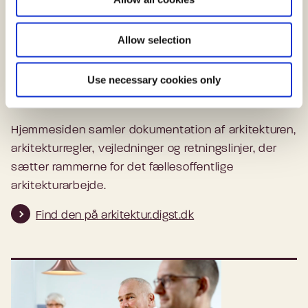
n
Allow selection
Use necessary cookies only
Fællesoffentlig digital arkitektur
Hjemmesiden samler dokumentation af arkitekturen,
arkitekturregler, vejledninger og retningslinjer, der
sætter rammerne for det fællesoffentlige
arkitekturarbejde.
Find den på arkitektur.digst.dk