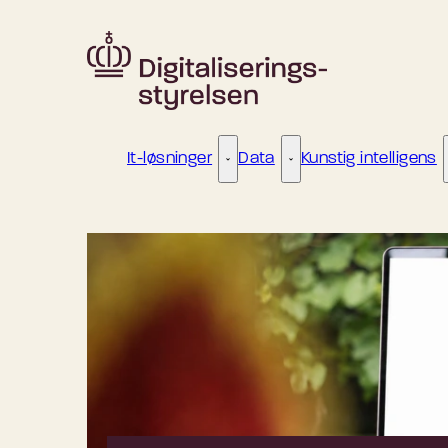
Gå til forsiden
It-løsninger
Data
Kunstig intelligens
It-løsninger - Flere links
Data - Flere links
Gennemsigtighedsforpligtelser for visse AI-syste