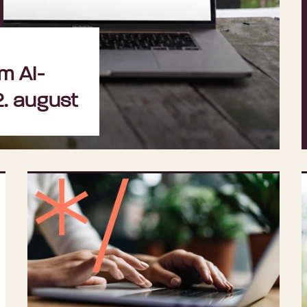
m AI-
2. august