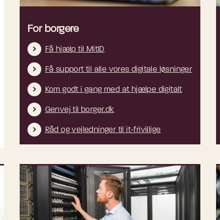
For borgere
Få hjælp til MitID
Få support til alle vores digitale løsninger
Kom godt i gang med at hjælpe digitalt
Genvej til borger.dk
Råd og vejledninger til it-frivillige