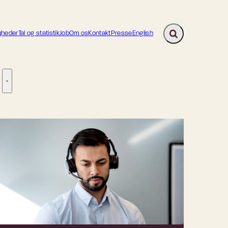
heder
Tal og statistik
Job
Om os
Kontakt
Presse
English
Fold søgefelt ud
ion - Flere links
re links
Tilsyn - Flere links