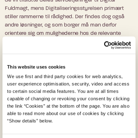
de vil tilslutte deres selvbetjeninger til Digital
Fuldmagt, mens Digitaliseringsstyrelsen primært
stiller rammerne til rådighed. Der findes dog også
andre løsninger, og som borger må man derfor
orientere sig om mulighederne hos de relevante
myndigheder.
This website uses cookies
Kontakt
We use first and third party cookies for web analytics,
Har du spørgsmål til Digital Fuldmagt, kan du
user experience optimisation, security, video and access
to certain social media features. You are at all times
rette henvendelse hos borgerservice.
capable of changing or revoking your consent by clicking
Find din kommunes borgerservice på borger.dk
the link “Cookies” at the bottom of the page. You are also
able to read more about our use of cookies by clicking
Har du spørgsmål til selve løsningen, er du
“Show details” below.
velkommen til at kontakte Digital Fuldmagt i
Digitaliseringsstyrelsen.