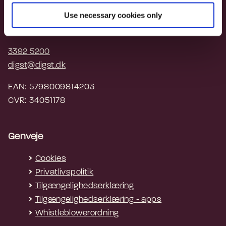
Use necessary cookies only
Landgreven 4
1301 København K
3392 5200
digst@digst.dk
EAN: 5798009814203
CVR: 34051178
Genveje
Cookies
Privatlivspolitik
Tilgængelighedserklæring
Tilgængelighedserklæring - apps
Whistleblowerordning