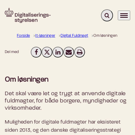
Fold søgefelt u
Menu
Gå til forsiden
Forside
It-løsninger
Digital Fuldmagt
Om løsningen
Del med
Del på Facebook
Del på X (Twitter)
Del på LinkedIn
Send email
Print
Om løsningen
Det skal være let og trygt at anvende digitale
fuldmagter, for både borgere, myndigheder og
virksomheder.
Muligheden for digitale fuldmagter har eksisteret
siden 2013, og den danske digitaliseringsstrategi