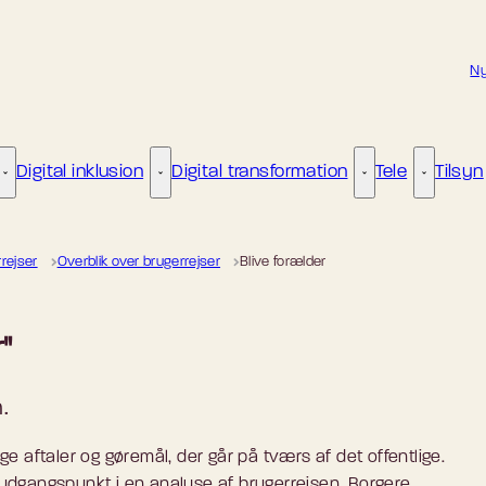
Ny
Digital inklusion
Digital transformation
Tele
Tilsyn
Kunstig intelligens - Flere links
Digital inklusion - Flere links
Digital transformat
Tele - Fle
ejser
Overblik over brugerrejser
Blive forælder
"
.
aftaler og gøremål, der går på tværs af det offentlige.
 udgangspunkt i en analyse af brugerrejsen. Borgere,