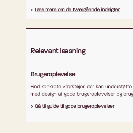
Formålet med projektet ”Blive forælde
Læs mere om de tværgående indsigter
forældres brugerrejse, når den går på t
er, at borgere, der skal til at være for
positiv graviditetstest, og indtil barnet er
Projektet afgrænser sig derfor fra perio
til fertilitetsbehandling og adoption. Ti
Relevant læsning
Analysen af brugerrejsen er blevet til 
myndigheder har indgået i arbejdet.
Brugeroplevelse
Analysen har vist, at brugerrejsen typis
Find konkrete værktøjer, der kan understøtte 
Graviditet (lægebesøg, scanninger, j
med design af gode brugeroplevelser og brug
Fødsel
Gå til guide til gode brugeroplevelser
På vej mod en ny hverdag (registreri
start i institution, barslen afsluttes)