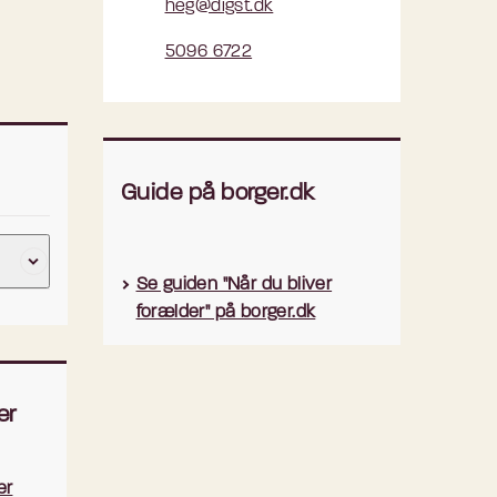
heg@digst.dk
5096 6722
Guide på borger.dk
Se guiden "Når du bliver
forælder" på borger.dk
er
er