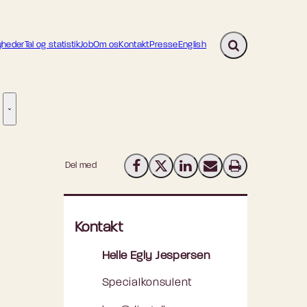
heder
Tal og statistik
Job
Om os
Kontakt
Presse
English
Fold søgefelt ud
ion - Flere links
re links
Tilsyn - Flere links
Del med
Del på Facebook
Del på X (Twitter)
Del på LinkedIn
Send email
Print
Kontakt
Helle Egly Jespersen
Specialkonsulent