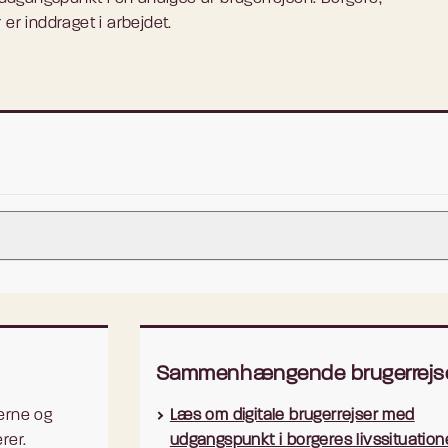
er inddraget i arbejdet.
Sammenhængende brugerrejs
 af formål, proces og leverancer for brugerrejsen ”Blive
erne og
Læs om digitale brugerrejser med
rer.
udgangspunkt i borgeres livssituation