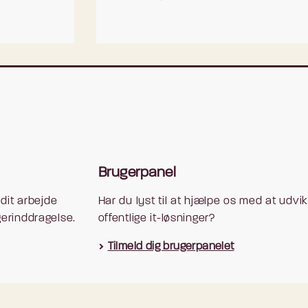
r” er at skabe overblik over og sammenhæng i kommende
værs af offentlige myndigheder og selvbetjeningsløsninger.
ældre, skal hjælpes bedre gennem brugerrejsen, fra de står 
 et år.
den før graviditeten og beskæftiger sig ikke med forløb rela
den efter barnets første leveår er også uden for scope.
på baggrund af borger- og ekspertinterviews. Relevante
Brugerpanel
k indeholder 3 faser:
dit arbejde
Har du lyst til at hjælpe os med at udvik
ordmoderbesøg, planlægning af barsel)
erinddragelse.
offentlige it-løsninger?
Tilmeld dig brugerpanelet
ng af forældreskab, start af barsel, sundhedsplejerskebesø