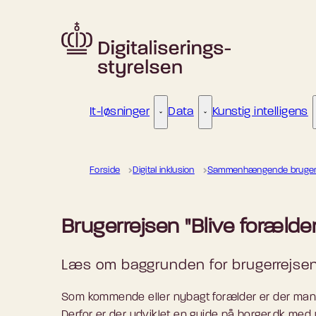
Gå til forsiden
It-løsninger
Data
Kunstig intelligens
It-løsninger - Flere links
Data - Flere links
Forside
Digital inklusion
Sammenhængende brugerr
Brugerrejsen "Blive forælder
Læs om baggrunden for brugerrejsen
Som kommende eller nybagt forælder er der mange 
Derfor er der udviklet en guide på borger.dk med