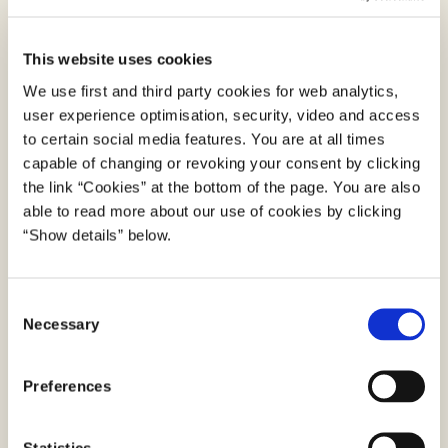
at give overblik over vigtig information og
Helle Egly Jespersen
gøremål. De to guider henvender sig både
This website uses cookies
til borgere, der er medlem af en a-kasse, og
Specialkonsulent
We use first and third party cookies for web analytics,
til borgere, der ikke er.
user experience optimisation, security, video and access
heg@digst.dk
Interviews med borgere om, hvad der har
to certain social media features. You are at all times
capable of changing or revoking your consent by clicking
været udfordrende ved at blive ledig, har
5096 6722
the link “Cookies” at the bottom of the page. You are also
vist, at:
able to read more about our use of cookies by clicking
Forholdet mellem jobcenter og a-kasse er
“Show details” below.
forvirrende
Guide på borger.dk
Det stresser at vide, man kan blive sendt
C
i aktivering
Necessary
o
Der mangler et overblik over regler og
n
rettigheder, som ikke forklares af en af
Se guiden "Når du får et nyt job" på borger.dk
s
Preferences
parterne
e
Jobcenteret stiller krav, mens a-kassen er
n
t
Statistics