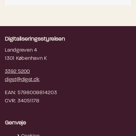
www.borger.dk/nytjob
Digitaliseringsstyrelsen
Landgreven 4
1301 København K
3392 5200
digst@digst.dk
EAN: 5798009814203
CVR: 34051178
Genveje