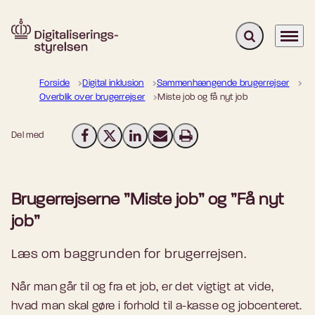
Fold søgefelt u
Menu
Gå til forsiden
Forside
Digital inklusion
Sammenhængende brugerrejser
Overblik over brugerrejser
Miste job og få nyt job
Del med
Del på Facebook
Del på X (Twitter)
Del på LinkedIn
Send email
Print
Brugerrejserne ”Miste job” og ”Få nyt
job”
Læs om baggrunden for brugerrejsen.
Når man går til og fra et job, er det vigtigt at vide,
hvad man skal gøre i forhold til a-kasse og jobcenteret.