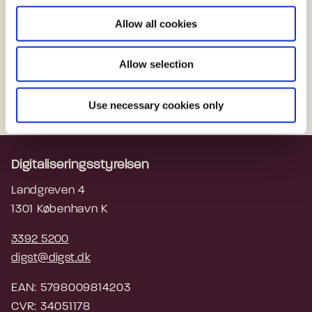
håndhæve forordningen i Danmark.
o
Allow all cookies
n
Læs lov om håndhævelse af Europa-
Parlamentets og Rådets forordning om et indre
Allow selection
marked for digitale tjenester
Use necessary cookies only
Digitaliseringsstyrelsen
Landgreven 4
1301 København K
3392 5200
digst@digst.dk
EAN: 5798009814203
CVR: 34051178