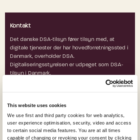
Kontakt
Det danske DSA-tilsyn fører tilsyn med, at
digitale tjenester der har hovedforretningssted i
Danmark, overholder DSA.
Digitaliseringsstyrelsen er udpeget som DSA-
tilsyn i Danmark.
Du kan kontakte os, hvis du fx har spørgsmål
om DSA eller om tilsynets arbejde på:
This website uses cookies
dsa@digst.dk
We use first and third party cookies for web analytics,
user experience optimisation, security, video and access
to certain social media features. You are at all times
capable of changing or revoking your consent by clicking