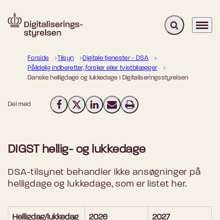
Fold søgefelt u
Menu
Gå til forsiden
Forside
Tilsyn
Digitale tjenester - DSA
Pålidelig indberetter, forsker eller tvistbilægger
Danske helligdage og lukkedage i Digitaliseringsstyrelsen
Del med
Del på Facebook
Del på X (Twitter)
Del på LinkedIn
Send email
Print
DIGST hellig- og lukkedage
DSA-tilsynet behandler ikke ansøgninger på
helligdage og lukkedage, som er listet her.
Helligdag/lukkedag
2026
2027