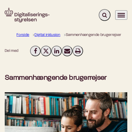
Fold søgefelt u
Menu
Gå til forsiden
Forside
Digital inklusion
Sammenhængende brugerrejser
Del med
Del på Facebook
Del på X (Twitter)
Del på LinkedIn
Send email
Print
Sammenhængende brugerrejser