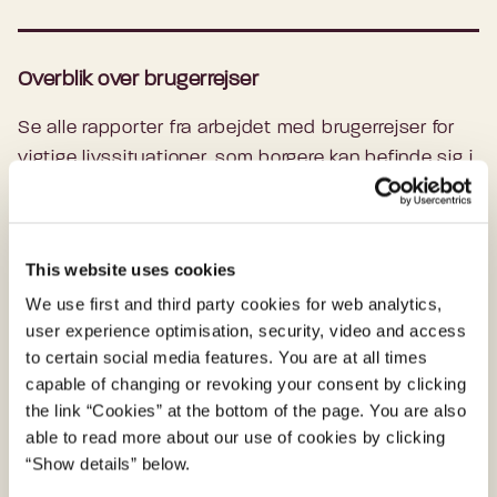
Overblik over brugerrejser
Se alle rapporter fra arbejdet med brugerrejser for
vigtige livssituationer, som borgere kan befinde sig i.
Læs mere om brugerrejserne
This website uses cookies
We use first and third party cookies for web analytics,
Indsigter på tværs af brugerrejser
user experience optimisation, security, video and access
to certain social media features. You are at all times
Find Borgerindsigter og designprincipper på tværs
capable of changing or revoking your consent by clicking
af livssituationer.
the link “Cookies” at the bottom of the page. You are also
able to read more about our use of cookies by clicking
Læs om tværgående indsigter
“Show details” below.