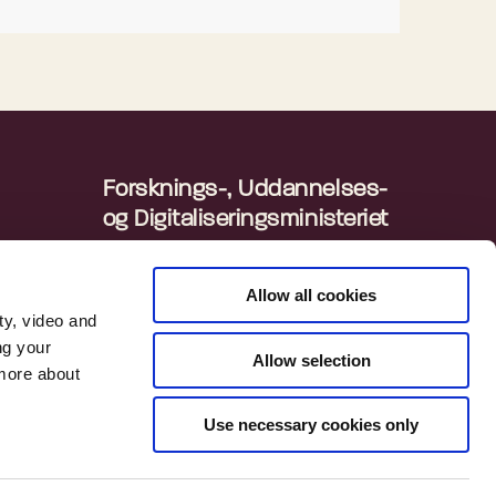
og
enes
Forsknings-, Uddannelses-
og Digitaliseringsministeriet
Departementet
ingen
Danmarks Statistik
Allow all cookies
ty, video and
ng your
 søger
Allow selection
 more about
v. Med
m
Use necessary cookies only