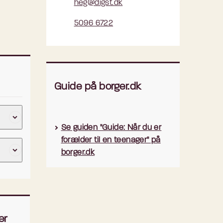
heg@digst.dk
5096 6722
Guide på borger.dk
Se guiden "Guide: Når du er
forælder til en teenager" på
borger.dk
or
er