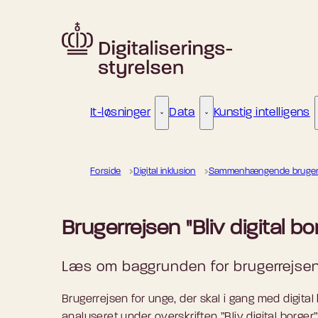
Gå til forsiden
It-løsninger
Data
Kunstig intelligens
It-løsninger - Flere links
Data - Flere links
Forside
Digital inklusion
Sammenhængende brugerr
Brugerrejsen "Bliv digital bo
Læs om baggrunden for brugerrejsen
Brugerrejsen for unge, der skal i gang med digita
analyseret under overskriften ”Bliv digital borge