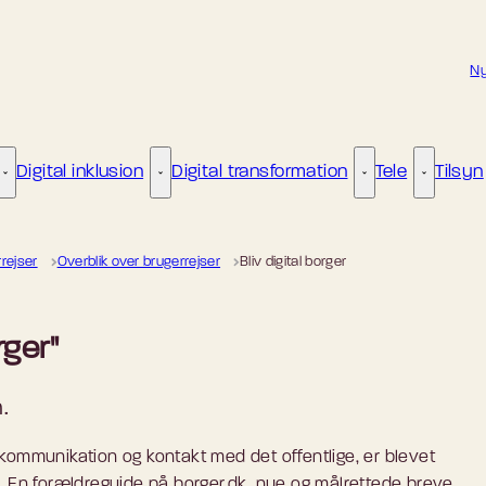
Ny
Digital inklusion
Digital transformation
Tele
Tilsyn
Kunstig intelligens - Flere links
Digital inklusion - Flere links
Digital transformat
Tele - Fle
ejser
Overblik over brugerrejser
Bliv digital borger
rger"
.
l kommunikation og kontakt med det offentlige, er blevet
r”. En forældreguide på borger.dk, nye og målrettede breve