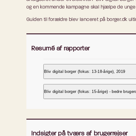
og en kommende kampagne skal hjælpe de unge g
Guiden til forældre blev lanceret på borger.dk ult
Resumé af rapporter
Bliv digital borger (fokus: 13-18-årige), 2019
December 2019
Bliv digital borger (fokus: 15-årige) - bedre br
Resumé
Februar 2018, leverandør: Advice
Formålet med arbejdet med brugerrejsen 
brugerrejse. Med en service design-tilg
Resumé
oplever i dag, for at finde udfordringer 
Indsigter på tværs af brugerrejser