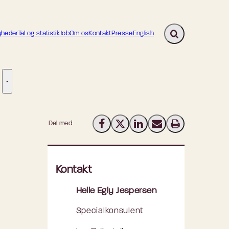
heder
Tal og statistik
Job
Om os
Kontakt
Presse
English
Fold søgefelt ud
ion - Flere links
re links
Tilsyn - Flere links
Del med
Del på Facebook
Del på X (Twitter)
Del på LinkedIn
Send email
Print
Kontakt
Helle Egly Jespersen
Specialkonsulent