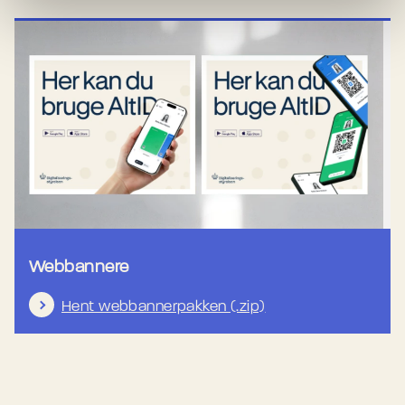
Webbannere
Hent webbannerpakken (.zip)