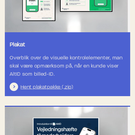
Plakat
Overblik over de visuelle kontrolelementer, man
skal være opmærksom på, når en kunde viser
AltID som billed-ID.
Hent plakatpakke (.zip)