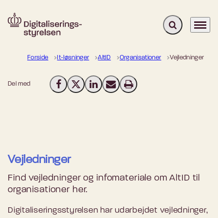
Fold søgefelt u
Menu
Gå til forsiden
Forside
It-løsninger
AltID
Organisationer
Vejledninger
Del med
Del på Facebook
Del på X (Twitter)
Del på LinkedIn
Send email
Print
Vejledninger
Find vejledninger og infomateriale om AltID til
organisationer her.
Digitaliseringsstyrelsen har udarbejdet vejledninger,