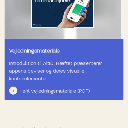
Vejledningsmateriale
Introduktion til AltID. Hæftet præsenterer
appens beviser og deres visuelle
kontrolelementer.
Hent vejledningsmateriale (PDF)