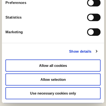
s
Preferences
e
n
t
Statistics
S
e
Marketing
l
e
c
Show details
t
i
o
Allow all cookies
n
Allow selection
Indhold til sociale medier
Use necessary cookies only
Hent SoMe-pakken (.zip)