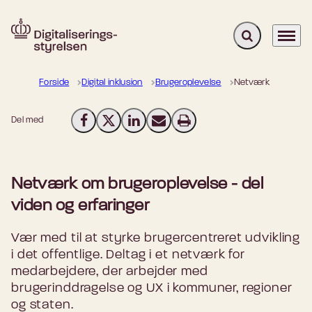
Fold søgefelt u
Menu
Gå til forsiden
Forside
Digital inklusion
Brugeroplevelse
Netværk
Del med
Del på Facebook
Del på X (Twitter)
Del på LinkedIn
Send email
Print
Netværk om brugeroplevelse - del
viden og erfaringer
Vær med til at styrke brugercentreret udvikling
i det offentlige. Deltag i et netværk for
medarbejdere, der arbejder med
brugerinddragelse og UX i kommuner, regioner
og staten.