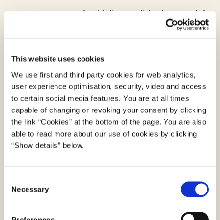
Læs mere om og tilmeld dig Myndighedsnetværk for
digital inklusion på digst.dk
This website uses cookies
Netværk for offentlige brugerpaneler
We use first and third party cookies for web analytics,
Netværket er et uformelt netværk, hvor alle
user experience optimisation, security, video and access
deltagere enten driver brugerpaneler i deres
to certain social media features. You are at all times
organisation, eller skal til at starte et brugerpanel.
capable of changing or revoking your consent by clicking
Brugerpanelerne kan være et afgrænset panel,
the link “Cookies” at the bottom of the page. You are also
eksempelvis for patienter eller borgere, der er
able to read more about our use of cookies by clicking
udfordret af det digitale. Brugerpanelerne kan også
“Show details” below.
være paneler med tusind eller flere panelister. Hvis
du er interesseret i at være med i netværket, så
C
skriv til
brugerpanel@digst.dk
.
Necessary
o
n
s
Samarbejdsforum - Det Fælles Designsystem
Preferences