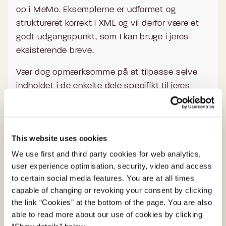
op i MeMo. Eksemplerne er udformet og
struktureret korrekt i XML og vil derfor være et
godt udgangspunkt, som I kan bruge i jeres
eksisterende breve.
Vær dog opmærksomme på at tilpasse selve
indholdet i de enkelte dele specifikt til jeres
breve.
This website uses cookies
Case om aftale
We use first and third party cookies for web analytics,
Følgende er XML-eksempler, der viser,
user experience optimisation, security, video and access
Case med betaling
hvordan det konkrete indhold i 'Case om
to certain social media features. You are at all times
aftale' skal sættes op i MeMo.
capable of changing or revoking your consent by clicking
Følgende er XML-eksempler, der viser,
Der er indsat kommentarer ud for de
the link “Cookies” at the bottom of the page. You are also
Case med selvbetjening
hvordan det konkrete indhold i 'Case med
elementer, der har en direkte påvirkning på,
able to read more about our use of cookies by clicking
betaling' skal sættes op i MeMo.
hvad der bliver vist for modtageren, når de