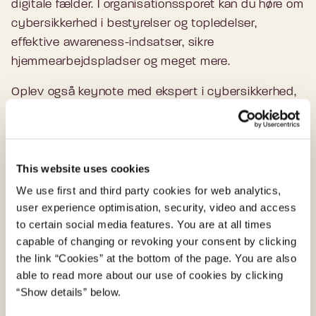
digitale fælder. I organisationssporet kan du høre om
cybersikkerhed i bestyrelser og topledelser,
effektive awareness-indsatser, sikre
hjemmearbejdspladser og meget mere.
Oplev også keynote med ekspert i cybersikkerhed,
Peter Kruse, om Cyberangrebets anatomi og hør
Cybersikkerhedens historie fortalt af direktør i
Statens It, Michael Ørnø.
This website uses cookies
Webinaret er for både organisationer, der gerne vil
We use first and third party cookies for web analytics,
blive bedre til at arbejde med cybersikkerhed, og
user experience optimisation, security, video and access
privatpersoner, der savner konkrete tips og gode
to certain social media features. You are at all times
råd om, hvordan man sikrer sine enheder og
capable of changing or revoking your consent by clicking
beskytter sig selv og sin familie på nettet.
the link “Cookies” at the bottom of the page. You are also
able to read more about our use of cookies by clicking
Webinaret er gratis og åbent for alle. Du tilmelder
“Show details” below.
dig via Enalyzer her