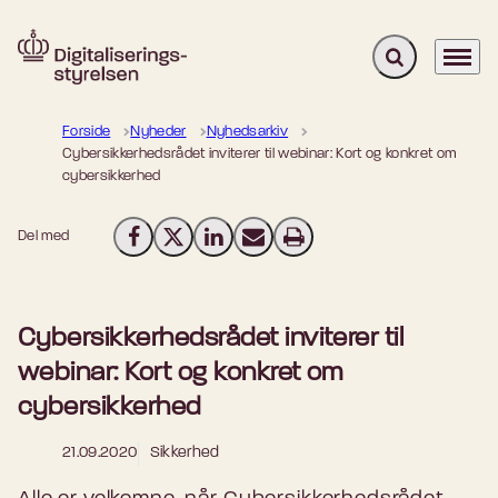
Fold søgefelt u
Menu
Gå til forsiden
Forside
Nyheder
Nyhedsarkiv
Cybersikkerhedsrådet inviterer til webinar: Kort og konkret om
cybersikkerhed
Del med
Del på Facebook
Del på X (Twitter)
Del på LinkedIn
Send email
Print
Cybersikkerhedsrådet inviterer til
webinar: Kort og konkret om
cybersikkerhed
21.09.2020
Sikkerhed