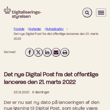
Fold søgefelt u
Menu
Gå til forsiden
Forside
Nyheder
Nyhedsarkiv
Det nye Digital Post fra det offentlige lanceres den 21. marts
2022
Del med
Del på Facebook
Del på X (Twitter)
Del på LinkedIn
Send email
Print
Det nye Digital Post fra det offentlige
lanceres den 21. marts 2022
23.12.2021
It-løsninger
Der er nu sat ny dato på lanceringen af den
nye løsning til Digital Post, som skulle være