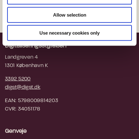
n
en e-mail til
presse@digst.dk
Allow selection
Use necessary cookies only
Digitaliseringsstyrelsen
Landgreven 4
1301 København K
3392 5200
digst@digst.dk
EAN: 5798009814203
CVR: 34051178
Genveje