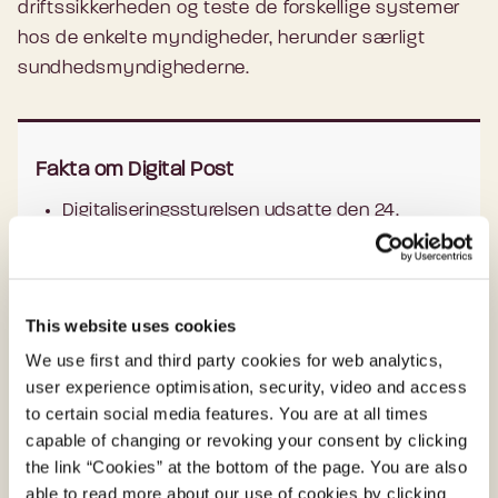
driftssikkerheden og teste de forskellige systemer
hos de enkelte myndigheder, herunder særligt
sundhedsmyndighederne.
Fakta om Digital Post
Digitaliseringsstyrelsen udsatte den 24.
november 2021 den planlagte idriftsættelse af
det nye Digital Post fra den 30. november til 1.
kvartal 2022.
This website uses cookies
Med det nye Digital Post har borgere og
We use first and third party cookies for web analytics,
virksomheder fortsat kun én postkasse fra det
user experience optimisation, security, video and access
offentlige, men posten fra det offentlige kan
to certain social media features. You are at all times
tilgås via flere platforme: borger.dk, Virk, den
capable of changing or revoking your consent by clicking
nye Digital Post-app samt e-Boks og mit.dk.
the link “Cookies” at the bottom of the page. You are also
Alle borgere over 15 år og virksomheder
able to read more about our use of cookies by clicking