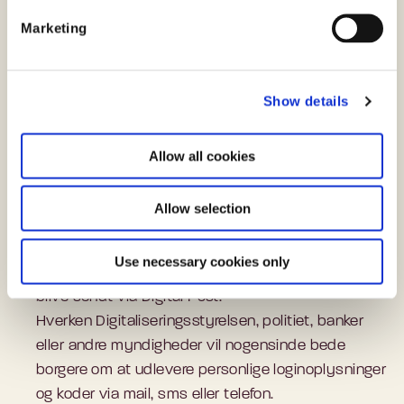
e
Marketing
l
e
c
Show details
t
i
Det kan være svært at spotte sådanne phishing-
o
Allow all cookies
forsøg. Men der er nogle ting, man som borger kan
n
være opmærksom på:
Allow selection
Digitaliseringsstyrelsen udsender ikke officielle
henvendelser til borgerne via borgernes private
Use necessary cookies only
mailadresser – sådanne henvendelser vil altid
blive sendt via Digital Post.
Hverken Digitaliseringsstyrelsen, politiet, banker
eller andre myndigheder vil nogensinde bede
borgere om at udlevere personlige loginoplysninger
og koder via mail, sms eller telefon.