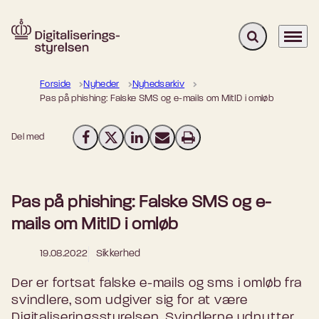
Fold søgefelt u
Menu
Gå til forsiden
Forside
Nyheder
Nyhedsarkiv
Pas på phishing: Falske SMS og e-mails om MitID i omløb
Del med
Del på Facebook
Del på X (Twitter)
Del på LinkedIn
Send email
Print
Pas på phishing: Falske SMS og e-
mails om MitID i omløb
19.08.2022
Sikkerhed
Der er fortsat falske e-mails og sms i omløb fra
svindlere, som udgiver sig for at være
Digitaliseringsstyrelsen. Svindlerne udnytter