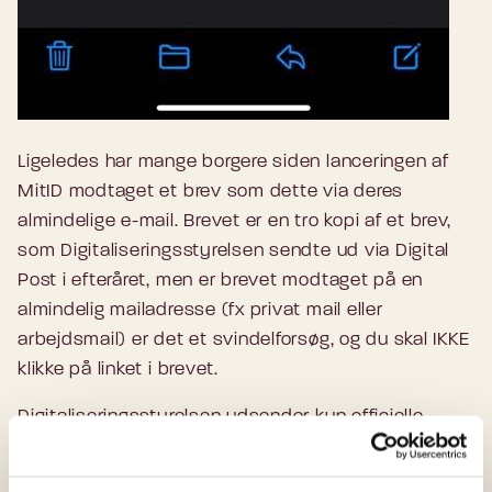
Ligeledes har mange borgere siden lanceringen af
MitID modtaget et brev som dette via deres
almindelige e-mail. Brevet er en tro kopi af et brev,
som Digitaliseringsstyrelsen sendte ud via Digital
Post i efteråret, men er brevet modtaget på en
almindelig mailadresse (fx privat mail eller
arbejdsmail) er det et svindelforsøg, og du skal IKKE
klikke på linket i brevet.
Digitaliseringsstyrelsen udsender kun officielle
borgerbreve som denne via Digital Post – dvs. den
post, som du læser via e-boks, borger.dk eller