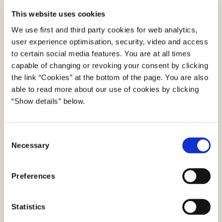
virk.dk.
This website uses cookies
We use first and third party cookies for web analytics,
user experience optimisation, security, video and access
to certain social media features. You are at all times
capable of changing or revoking your consent by clicking
the link “Cookies” at the bottom of the page. You are also
able to read more about our use of cookies by clicking
“Show details” below.
C
Necessary
o
n
s
Preferences
e
n
t
Statistics
S