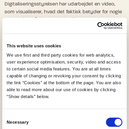
Digitaliseringsstyrelsen har udarbejdet en video,
som visualiserer, hvad det faktisk betyder for nogle
mennesker, når hjemmesider ikke er
tilgængelige. Sammen med tilgængelighedsekspert
Lars Holm Sørensen gennemgår tre ledere fra det
offentlige en række eksperimenter på et simuleret
This website uses cookies
websted for at opleve nogle af de udfordringer,
We use first and third party cookies for web analytics,
mennesker med forskellige funktionsnedsættelser
user experience optimisation, security, video and access
møder, når de besøger offentlige myndigheders
to certain social media features. You are at all times
hjemmesider.
capable of changing or revoking your consent by clicking
the link “Cookies” at the bottom of the page. You are also
Hvis du som offentlig myndighed kunne tænke dig
able to read more about our use of cookies by clicking
at bruge videoen til at sætte mere fokus på
“Show details” below.
webtilgængelighed i din egen organisation, kan du
finde den fulde video samt finde en kode, så du kan
C
indlejre videoen på dit eget websted.
Necessary
o