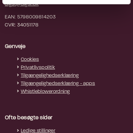
digst@digst.dk
EAN: 5798009814203
CVR: 34051178
Genveje
Cookies
Privatlivspolitik
Tilgængelighedserklæring
Tilgængelighedserklæring - apps
Whistleblowerordning
Ofte besøgte sider
Ledige stillinger