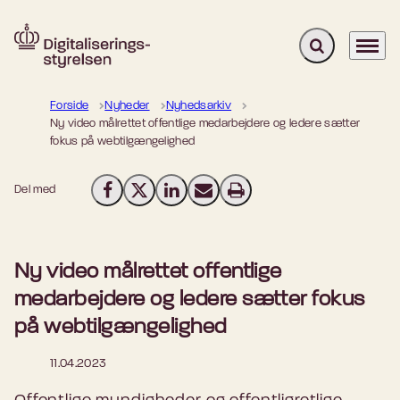
Fold søgefelt u
Menu
Gå til forsiden
Forside
Nyheder
Nyhedsarkiv
Ny video målrettet offentlige medarbejdere og ledere sætter
fokus på webtilgængelighed
Del med
Del på Facebook
Del på X (Twitter)
Del på LinkedIn
Send email
Print
Ny video målrettet offentlige
medarbejdere og ledere sætter fokus
på webtilgængelighed
11.04.2023