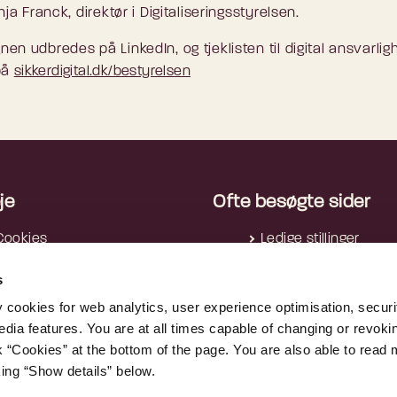
nja Franck, direktør i Digitaliseringsstyrelsen.
en udbredes på LinkedIn, og tjeklisten til digital ansvarli
på
sikkerdigital.dk/bestyrelsen
je
Ofte besøgte sider
Cookies
Ledige stillinger
rivatlivspolitik
Nyhedsbreve
s
Tilgængelighedserklæring
Reglerne i AI-forordn
Tilgængelighedserklæring -
AltID
y cookies for web analytics, user experience optimisation, securi
edia features. You are at all times capable of changing or revoki
apps
Nummerregistret
nk “Cookies” at the bottom of the page. You are also able to read
Whistleblowerordning
Tjekditnet.dk
king “Show details” below.