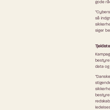
gode rå
”Cybers
så indg
sikkerh
siger b
Tjeklist
Kampagn
bestyre
data og 
”Danske 
stigend
sikkerh
bestyre
redskab,
ledelses