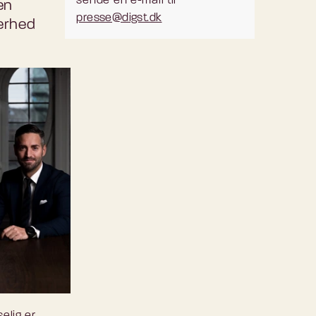
sende en e-mail til
en
presse@digst.dk
erhed
selig er