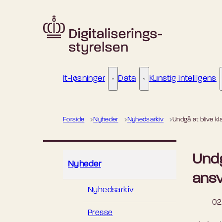
Gå til forsiden
It-løsninger
Data
Kunstig intelligens
It-løsninger - Flere links
Data - Flere links
Forside
Nyheder
Nyhedsarkiv
Undgå at blive k
Undg
Nyheder
ansv
Nyhedsarkiv
02
Presse