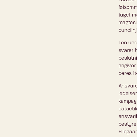
følsomm
taget m
magtesl
bundlin
I en un
svarer b
beslutn
angiver 
deres it
Ansvare
ledelsen
kampagn
dataeti
ansvarl
bestyre
Ellegaa