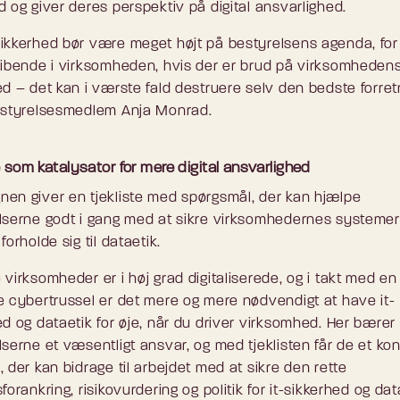
d og giver deres perspektiv på digital ansvarlighed.
ikkerhed bør være meget højt på bestyrelsens agenda, for
ribende i virksomheden, hvis der er brud på virksomheden
ed – det kan i værste fald destruere selv den bedste forret
estyrelsesmedlem Anja Monrad.
e som katalysator for mere digital ansvarlighed
en giver en tjekliste med spørgsmål, der kan hjælpe
lserne godt i gang med at sikre virksomhedernes systemer
forholde sig til dataetik.
virksomheder er i høj grad digitaliserede, og i takt med en
e cybertrussel er det mere og mere nødvendigt at have it-
ed og dataetik for øje, når du driver virksomhed. Her bærer
lserne et væsentligt ansvar, og med tjeklisten får de et ko
 der kan bidrage til arbejdet med at sikre den rette
forankring, risikovurdering og politik for it-sikkerhed og dat