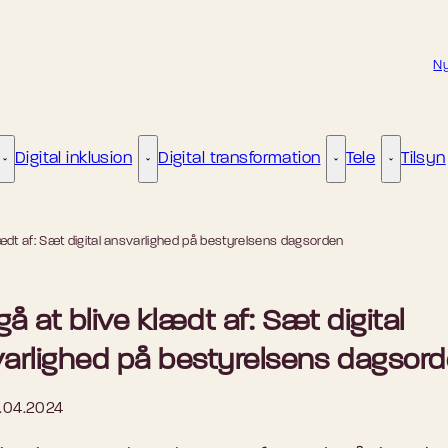
Ny
Digital inklusion
Digital transformation
Tele
Tilsyn
Kunstig intelligens - Flere links
Digital inklusion - Flere links
Digital transformat
Tele - Fle
lædt af: Sæt digital ansvarlighed på bestyrelsens dagsorden
å at blive klædt af: Sæt digital
arlighed på bestyrelsens dagsor
.04.2024