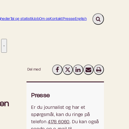
heder
Tal og statistik
Job
Om os
Kontakt
Presse
English
Fold søgefelt ud
ion - Flere links
re links
Tilsyn - Flere links
Del med
Del på Facebook
Del på X (Twitter)
Del på LinkedIn
Send email
Print
Presse
den
Er du journalist og har et
spørgsmål, kan du ringe på
telefon
4178 6060
. Du kan også