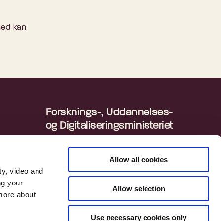
ghed kan
Forsknings-, Uddannelses-
og Digitaliseringsministeriet
Departementet
ingen
Danmarks Statistik
Allow all cookies
ty, video and
ng your
Allow selection
 more about
Use necessary cookies only