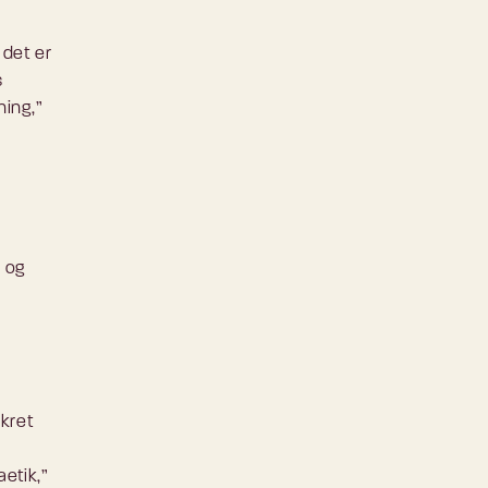
 det er
s
ning,”
 og
nkret
aetik,”