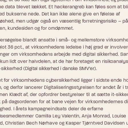
e data blevet lækket. Et hackerangreb kan føles som at bl
ed bukserne nede. Det kan ikke alene give en følelse af
øshed, men udgør også en væsentlig forretningsrisiko – p
jen, kundesiden og for omdømmet.
dersøgelse blandt ansatte i små- og mellemstore virksomh
lot 36 pct., at virksomhedens ledelse i høj grad er involver
inger om virksomhedens arbejde med digital sikkerhed. Sam
kun lidt over halvdelen, at de har foretaget en risikoanaly
-sikkerhed (
Digital sikkerhed i danske SMV’er
).
t for virksomhedens cybersikkerhed ligger i sidste ende h
, og derfor lancerer Digitaliseringsstyrelsen for andet år i 
en Klædt af, der opfordrer bestyrelser til at sætte it-sikk
k på dagsordenen for at bane vejen for virksomhedernes di
ighed. I årets kampagneindsats deler de erfarne
lsesmedlemmer Camilla Ley Valentin, Anja Monrad, Louise
rd, Christian Bech Nørhave og Kasper Tjørntved Davidsen 