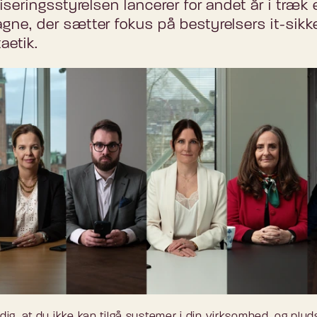
liseringsstyrelsen lancerer for andet år i træk 
gne, der sætter fokus på bestyrelsers it-sikk
aetik.
 dig, at du ikke kan tilgå systemer i din virksomhed, og plud