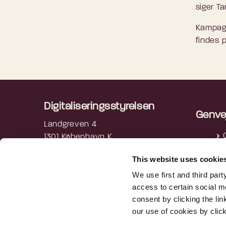
siger Ta
Kampagn
findes 
Digitaliseringsstyrelsen
Genve
Landgreven 4
1301 København K
P
3392 5200
This website uses cookie
digst@digst.dk
We use first and third part
access to certain social m
EAN: 5798009814203
consent by clicking the li
CVR: 34051178
our use of cookies by clic