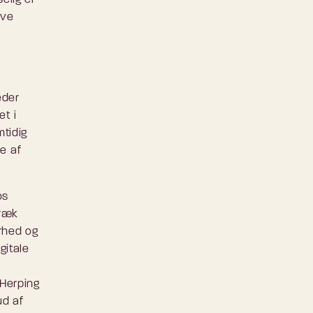
ive
å
eder
et i
tidig
se af
os
træk
erhed og
gitale
 Herping
ud af