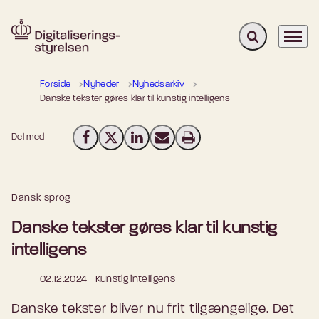
Fold søgefelt u
Menu
Gå til forsiden
Forside
Nyheder
Nyhedsarkiv
Danske tekster gøres klar til kunstig intelligens
Del med
Del på Facebook
Del på X (Twitter)
Del på LinkedIn
Send email
Print
Dansk sprog
Danske tekster gøres klar til kunstig
intelligens
02.12.2024
Kunstig intelligens
Danske tekster bliver nu frit tilgængelige. Det