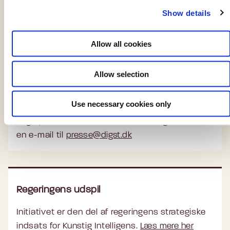
c
Show details
t
eksempelvis udviklingen af sprogmodeller.
i
o
Allow all cookies
n
Allow selection
Presse
Use necessary cookies only
Er du journalist og har et spørgsmål, kan du
ringe på telefon
4178 6060
. Du kan også sende
en e-mail til
presse@digst.dk
Regeringens udspil
Initiativet er den del af regeringens strategiske
indsats for Kunstig Intelligens.
Læs mere her