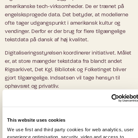
amerikanske tech-virksomheder. De er trænet på
engelsksprogede data. Det betyder, at modellerne
ofte tager udgangspunkt i amerikansk kultur og
vendinger. Derfor er der brug for flere tilgængelige
tekstdata på dansk af høj kvalitet.
Digitaliseringsstyrelsen koordinerer initiativet. Målet
er, at store mængder tekstdata fra blandt andet
Rigsarkivet, Det Kgl. Bibliotek og Folketinget bliver
gjort tilgængelige. Indsatsen vil tage hensyn til
ophavsret og privatliv.
Fakta
This website uses cookies
Der afsættes samlet 21,1 mio. kr. frem fra 2024-
We use first and third party cookies for web analytics, user
2027. Pengene bruges til at gøre danske
experience optimisation, security, video and access to