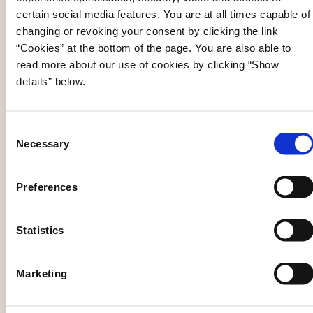
certain social media features. You are at all times capable of
tekstdata tilgængelige.
changing or revoking your consent by clicking the link
Initiativet omfatter ca. 300 mia. tokens (eller ca.
“Cookies” at the bottom of the page. You are also able to
200 mia. ord) af en tilstrækkelig kvalitet. Det
read more about our use of cookies by clicking “Show
details” below.
skal skabe fundamentet for, at dansk sprog,
kultur, værdier og praksis kan repræsenteres i
nye teknologiske løsninger. Derved øges
C
mulighederne for at anvende kunstig intelligens.
Necessary
o
n
Initiativet vil i første omgang fokusere på at gøre
s
Preferences
tekstdata fra Rigsarkivet og Det Kgl. Bibliotek
e
tilgængelige. Det gælder bl.a. offentlige
n
myndigheders publikationer, data fra Folketinget
t
Statistics
samt øvrige åbne data, som ikke er belagt med
S
e
ophavsret.
Marketing
l
Data fremstilles på en måde, så de er
e
tilgængelige og i et format, som kan anvendes i