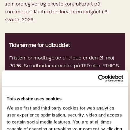
som ordregiver og eneste kontraktpart på
kundesiden. Kontrakten forventes indgået i 3.
kvartal 2026.
Tidsramme for udbuddet
Fristen for modtagelse af tilbud er den 21. maj
2026. Se udbudsmaterialet på TED eller ETHICS.
Link:
Se udbudsbekendtgørelsen på TED
Link:
Se udbudsmaterialet på ETHICS
This website uses cookies
We use first and third party cookies for web analytics,
user experience optimisation, security, video and access
to certain social media features. You are at all times
Presse
capable of changing or revoking your consent by clicking