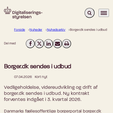
Fold søgefelt u
Menu
Gå til forsiden
Forside
Nyheder
Nyhedsarkiv
Borger.dk sendes i udbud
Del med
Del på Facebook
Del på X (Twitter)
Del på LinkedIn
Send email
Print
Borger.dk sendes i udbud
07.04.2026
Kort nyt
Vedligeholdelse, videreudvikling og drift af
borger.dk sendes i udbud. Ny kontrakt
forventes indgået i 3. kvartal 2026.
Danmarks fællesoffentlige borgerportal borger.dk