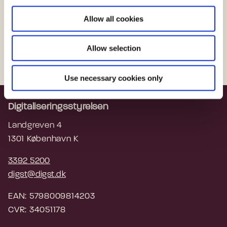
i
o
*
Jeg er indforstået med vilkårene i privatlivspolitikken
Allow all cookies
n
Felter med (*) skal udfyldes
Allow selection
Use necessary cookies only
Digitaliseringsstyrelsen
Landgreven 4
1301 København K
3392 5200
digst@digst.dk
EAN: 5798009814203
CVR: 34051178