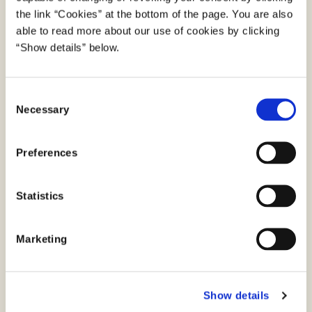
Er du journalist og har et spørgsmål, kan du
the link “Cookies” at the bottom of the page. You are also
ringe på telefon
4178 6060
. Du kan også sende
able to read more about our use of cookies by clicking
“Show details” below.
en e-mail til
presse@digst.dk
C
Necessary
o
Tilmeld Seneste Nyt
n
s
Preferences
Med 'Seneste Nyt' får du besked, så snart
e
styrelsen udgiver større nyheder og
n
pressemeddelelser.
t
Statistics
S
E-Mail
*
e
Marketing
l
e
c
Tilmeld
Frameld
Show details
t