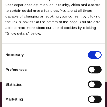
De nye aftaler træder i kraft i august 2026 og løber
user experience optimisation, security, video and access
to år frem med mulighed for forlængelse med
to certain social media features. You are at all times
yderligere to gange ét år.
capable of changing or revoking your consent by clicking
the link “Cookies” at the bottom of the page. You are also
able to read more about our use of cookies by clicking
“Show details” below.
Presse
Er du journalist og har et spørgsmål, kan du
C
ringe på telefon
4178 6060
. Du kan også sende
Necessary
o
en e-mail til
presse@digst.dk
n
s
Preferences
e
n
t
Statistics
S
Digitaliseringsstyrelsen
e
Marketing
Landgreven 4
l