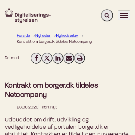
Fold søgefelt u
Menu
Gå til forsiden
Forside
Nyheder
Nyhedsarkiv
Kontrakt om borger.dk tildeles Netcompany
Del med
Del på Facebook
Del på X (Twitter)
Del på LinkedIn
Send email
Print
Kontrakt om borger.dk tildeles
Netcompany
26.06.2026
Kort nyt
Udbuddet om drift, udvikling og
vedligeholdelse af portalen borger.dk er
afsluttet. Kontrakten er tildelt den nuværende