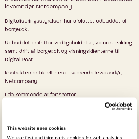
leverandør, Netcompany.
Digitaliseringsstyrelsen har afsluttet udbuddet af
borger.dk.
Udbuddet omfatter vedligeholdelse, videreudvikling
samt drift af borger.dk og visningsklienterne til
Digital Post.
Kontrakten er tildelt den nuværende leverandør,
Netcompany.
I de kommende år fortsætter
Digitaliseringsstyrelsen og leverandøren med at
videreudvikle borger.dk og blandt andet udvide
borgernes Mit Overblik til at vise data fra flere
This website uses cookies
myndigheder.
We use first and third party cookies for web analytics,