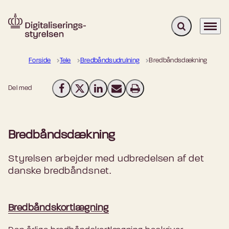
Fold søgefelt u
Menu
Gå til forsiden
Forside
Tele
Bredbåndsudrulning
Bredbåndsdækning
Del med
Del på Facebook
Del på X (Twitter)
Del på LinkedIn
Send email
Print
Bredbåndsdækning
Styrelsen arbejder med udbredelsen af det
danske bredbåndsnet.
Bredbåndskortlægning