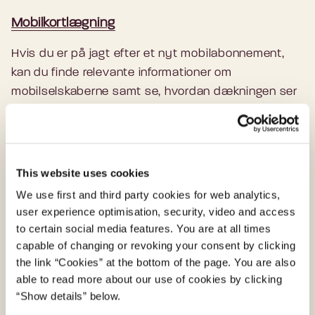
Mobilkortlægning
Hvis du er på jagt efter et nyt mobilabonnement,
kan du finde relevante informationer om
mobilselskaberne samt se, hvordan dækningen ser
ud – både lokalt og i hele landet.
Tjekditnet.dk
This website uses cookies
På Tjekditnet.dk kan du se dækningen helt ned på
We use first and third party cookies for web analytics,
adresseniveau. Du kan se hvilket selskab, der
user experience optimisation, security, video and access
to certain social media features. You are at all times
udbyder bredbånd på din adresse, og hvor hurtig
capable of changing or revoking your consent by clicking
en forbindelse du kan få.
the link “Cookies” at the bottom of the page. You are also
able to read more about our use of cookies by clicking
“Show details” below.
Registrer interesse for bedre internet