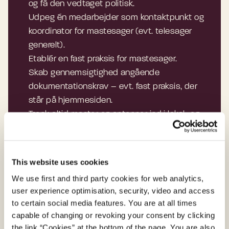
og få den vedtaget politisk.
Udpeg én medarbejder som kontaktpunkt og
koordinator for mastesager (evt. telesager
generelt).
Etablér en fast praksis for mastesager.
Skab gennemsigtighed angående
dokumentationskrav – evt. fast praksis, der
står på hjemmesiden.
Tænk altid master og antenner ind i lokal- og
kommuneplaner fra starten.
Tag en fordialog med telebranchen om
placering og overvej, om kommunen har
This website uses cookies
egnede arealer.
We use first and third party cookies for web analytics,
Deltag i kommunale netværksfora og del viden
user experience optimisation, security, video and access
om digital infrastruktur.
to certain social media features. You are at all times
capable of changing or revoking your consent by clicking
the link “Cookies” at the bottom of the page. You are also