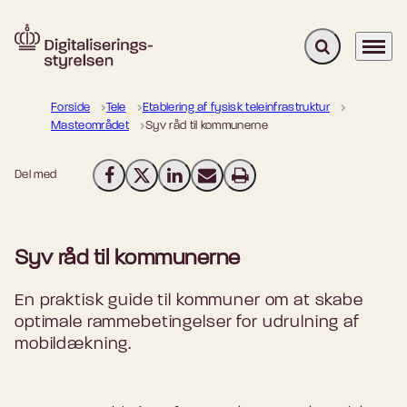
Fold søgefelt u
Menu
Gå til forsiden
Forside
Tele
Etablering af fysisk teleinfrastruktur
Masteområdet
Syv råd til kommunerne
Del med
Del på Facebook
Del på X (Twitter)
Del på LinkedIn
Send email
Print
Syv råd til kommunerne
En praktisk guide til kommuner om at skabe
optimale rammebetingelser for udrulning af
mobildækning.