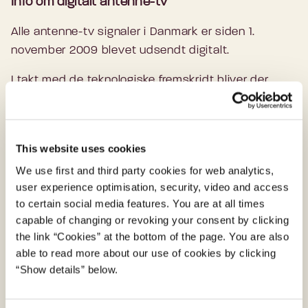
Info om digitalt antenne-tv
MUX1
MUX2
MUX3
Område
TV2 reg.
programmer m.v., kan rettes til de to udbydere
(DR)
(Boxer)
(Boxer)
Alle antenne-tv signaler i Danmark er siden 1.
af landsdækkende tv
DR
og
Boxer
.
november 2009 blevet udsendt digitalt.
TOL-NIB
Nord
39
37
35
DR sender på MUX 1
Du kan også hente disse 13 områder ned som
I takt med de teknologiske fremskridt bliver der
Boxer TV er udpeget til gatekeeper på MUX 2
THI
Midt-Vest
31
22
21
filer i KML-format. KML-filer kan f.eks. uden
også udviklet forbedrede teknologier til at
til 5
videre åbnes i programmet Google Earth, hvis
VID
Midt-Vest
48
47
42
komprimere og udsende digitalt tv. Men for at kunne
du har dette installeret på din computer.
anvende dem, skal modtageudstyret understøtte
VIB
Midt-Vest
38
28
21
This website uses cookies
teknologierne. Når tv-udbyderne tager nye
De 13 områder i 13 KML-filer (zip-fil)
We use first and third party cookies for web analytics,
teknologier i brug, kan det derfor være nødvendigt
HAD-
Østjylland
24
44
36
user experience optimisation, security, video and access
at købe et nyt fjernsyn eller at sætte en ny
AAR
to certain social media features. You are at all times
modtagerboks til det gamle fjernsyn.
capable of changing or revoking your consent by clicking
HED
Syd
41
43
36
the link “Cookies” at the bottom of the page. You are also
able to read more about our use of cookies by clicking
VAR
Syd
41
32
33
Sendestandarder
“Show details” below.
AAB
Syd
40
32
22
Da digitalt tv blev indført i Danmark i 2009,