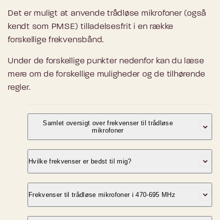
Det er muligt at anvende trådløse mikrofoner (også
kendt som PMSE) tilladelsesfrit i en række
forskellige frekvensbånd.
Under de forskellige punkter nedenfor kan du læse
mere om de forskellige muligheder og de tilhørende
regler.
Samlet oversigt over frekvenser til trådløse
mikrofoner
I dag er der følgende frekvensressourcer til
Hvilke frekvenser er bedst til mig?
rådighed for trådløse mikrofonanlæg, herunder
anlæg til brug for hørehæmmede:
Dit behov afgør, hvilket frekvensområde og
Frekvenser til trådløse mikrofoner i 470-695 MHz
hvilket udstyr du vil få mest ud af som bruger
Frekvensbånd
Maksimal
sendeeffekt
Maksimal
af trådløse mikrofoner inkl. radioanlæg til brug