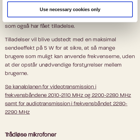
kortlæsermodul, hvor du kan indsætte et
(High Efficiency Video Codec)
tilladelsen vil omfatte samtlige frekvenser til
Tekniske karakteristika for de enkelte tv-sendere
nøglekort fra Boxer.
Use necessary cookies only
færdigstandardiseret. Dette format lover en
henholdsvis audio- eller videotransmission. Det
(DR, MUX1)
tilsvarende forbedring ift. MPEG4: Flere
betyder, at frekvenserne deles med andre brugere,
Tekniske karakteristika for de enkelte tv-sendere
programmer ved samme kvalitet eller bedre
som også har fået tilladelse.
(Boxer, MUX2-5)
kvalitet for det samme antal programmer.
Tilladelser vil blive udstedt med en maksimal
HEVC bliver allerede benyttet af en del
sendeeffekt på 5 W for at sikre, at så mange
streaming-tjenester som for eksempel Netflix,
brugere som muligt kan anvende frekvenserne, uden
men det er endnu uvist, hvornår HEVC vil blive
at der opstår unødvendige forstyrrelser mellem
taget i brug til antenne-tv i Danmark.
brugerne.
Se kanalplanen for videotransmission i
frekvensbåndene 2010-2110 MHz og 2200-2280 MHz
samt for audiotransmission i frekvensbåndet 2280-
2290 MHz
Trådløse mikrofoner