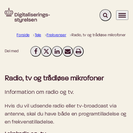
Fold søgefelt u
Menu
Gå til forsiden
Forside
Tele
Frekvenser
Radio, tv og trådløse mikrofoner
Del med
Del på Facebook
Del på X (Twitter)
Del på LinkedIn
Send email
Print
Radio, tv og trådløse mikrofoner
Information om radio og tv.
Hvis du vil udsende radio eller tv-broadcast via
antenne, skal du have både en programtilladelse og
en frekvenstilladelse.