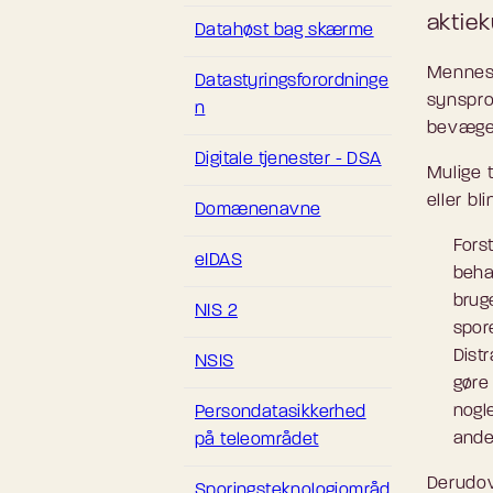
aktiek
Datahøst bag skærme
Mennesk
Datastyringsforordninge
synspro
n
bevægel
Digitale tjenester - DSA
Mulige 
eller bli
Domænenavne
Fors
eIDAS
behan
brug
NIS 2
spor
Distr
NSIS
gøre
nogle
Persondatasikkerhed
ande
på teleområdet
Derudov
Sporingsteknologiområd