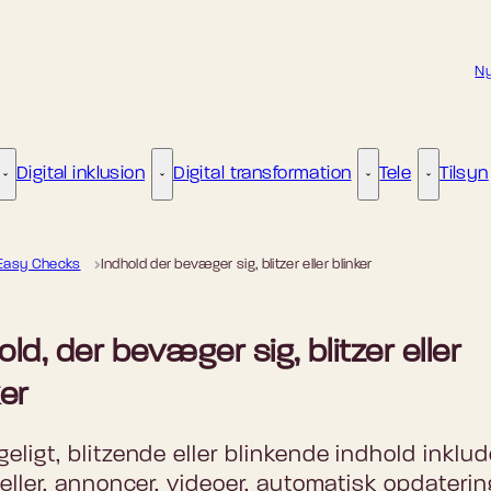
Ny
Digital inklusion
Digital transformation
Tele
Tilsyn
Kunstig intelligens - Flere links
Digital inklusion - Flere links
Digital transformat
Tele - Fle
Easy Checks
Indhold der bevæger sig, blitzer eller blinker
old, der bevæger sig, blitzer eller
ker
ligt, blitzende eller blinkende indhold inklud
eller, annoncer, videoer, automatisk opdaterin