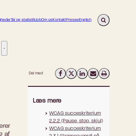
heder
Tal og statistik
Job
Om os
Kontakt
Presse
English
Fold søgefelt ud
ion - Flere links
re links
Tilsyn - Flere links
Del med
Del på Facebook
Del på X (Twitter)
Del på LinkedIn
Send email
Print
Læs mere
WCAG succeskriterium
2.2.2 (Pause, stop, skjul)
erer
WCAG succeskriterium
g af