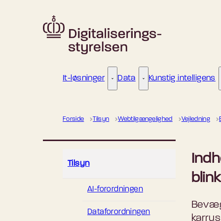
Gå til forsiden
It-løsninger
Data
Kunstig intelligens
It-løsninger - Flere links
Data - Flere links
Forside
Tilsyn
Webtilgængelighed
Vejledning
Indh
Tilsyn
blin
AI-forordningen
Bevæge
Dataforordningen
karrus