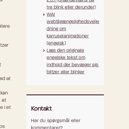
2.3.1 (Grænseværdi på
tre blink eller derunder)
WAI
webtilgængelighedsvejle
llere
dning om
karruselanimationer
[engelsk]
tzer
Læs den originale
engelske tekst om
g
indhold der bevæger sig,
blitzer eller blinker
ved at
 kan
 at
e i et
Kontakt
Har du spørgsmål eller
hos
kommentarer?