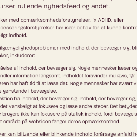
urser, rullende nyhedsfeed og andet.
er med opmærksomhedsforstyrrelser, fx ADHD, eller
cesseringsforstyrrelser har især behov for at kunne kontro
igt indhold.
tilgængelighedsproblemer med indhold, der bevæger sig, bli
nker, inkluderer:
tåelse af indhold, der bevæger sig. Nogle mennesker læser o
dler information langsomt. Indholdet forsvinder muligvis, før
eren har haft tid til at læse det. Nogle mennesker har svært 
e genstande i bevægelse.
aktion fra indhold, der bevæger sig. Indhold, der bevæger sig,
 det vanskeligt at fokusere og læse andre steder. Det betyder,
 brugere ikke kan fokusere på statisk indhold, fordi bevægels
t område på websiden fanger deres opmærksomhed.
er kan blitzende eller blinkende indhold forårsage anfald 