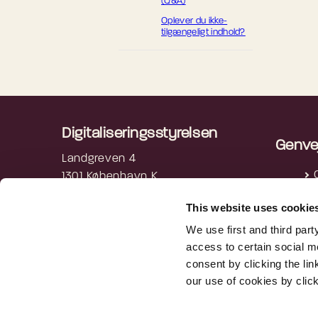
(Q&A)
Oplever du ikke-
tilgængeligt indhold?
Digitaliseringsstyrelsen
Genve
Landgreven 4
1301 København K
P
3392 5200
This website uses cookie
digst@digst.dk
We use first and third part
access to certain social m
EAN: 5798009814203
consent by clicking the li
CVR: 34051178
our use of cookies by clic