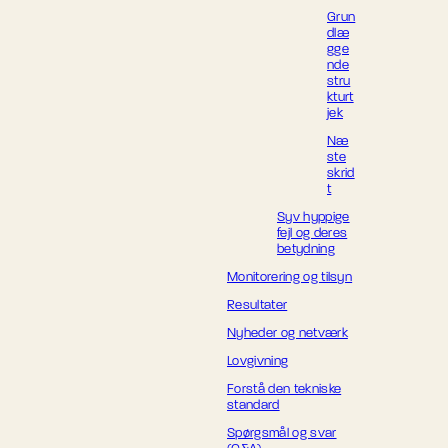
Grun
dlæ
gge
nde
stru
kturt
jek
Næ
ste
skrid
t
Syv hyppige
fejl og deres
betydning
Monitorering og tilsyn
Resultater
Nyheder og netværk
Lovgivning
Forstå den tekniske
standard
Spørgsmål og svar