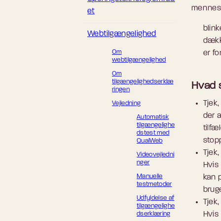
mennesk
et
blin
Webtilgængelighed
dækk
Om
er for
webtilgængelighed
Om
tilgængelighedserklæ
Hvad 
ringen
Tjek
Vejledning
der 
Automatisk
tilgængelighe
tilfæ
dstest med
stop
QualWeb
Tjek
Videovejledni
nger
Hvis 
Manuelle
kan p
testmetoder
brug
Udfyldelse af
Tjek,
tilgængelighe
dserklæring
Hvis 