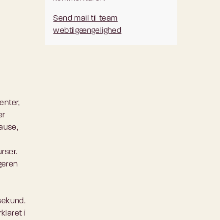
Send mail til team
webtilgængelighed
enter,
er
pause,
rser.
ugeren
 sekund.
klaret i