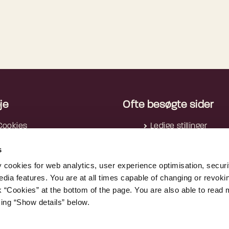
je
Ofte besøgte sider
Cookies
Ledige stillinger
rivatlivspolitik
Nyhedsbreve
s
Tilgængelighedserklæring
Reglerne i AI-forordn
Tilgængelighedserklæring -
AltID
y cookies for web analytics, user experience optimisation, securi
edia features. You are at all times capable of changing or revoki
apps
Nummerregistret
nk “Cookies” at the bottom of the page. You are also able to read
Whistleblowerordning
Tjekditnet.dk
king “Show details” below.