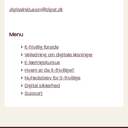
digitalinklusion@digst.dk
Menu
It-frivillig forside
Vejledning om digitale løsninger
E-læringskursus
Hvem er de it-frivillige?
Nyhedsbrev for it-frivillige
Digital sikkerhed
Support