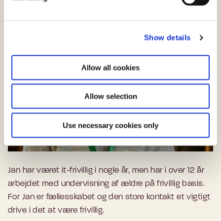
l
e
c
Show details
t
i
o
Allow all cookies
n
Allow selection
Use necessary cookies only
Jan har været it-frivillig i nogle år, men har i over 12 år
arbejdet med undervisning af ældre på frivillig basis.
For Jan er fællesskabet og den store kontakt et vigtigt
drive i det at være frivillig.