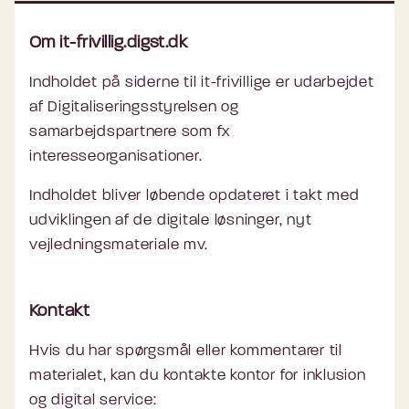
så dulmer vi nerverne med en øl ovre på
Om it-frivillig.digst.dk
caféen. Det giver et rigtig godt fællesskab,
hvor vi får snakket om en masse ting.
Indholdet på siderne til it-frivillige er udarbejdet
af Digitaliseringsstyrelsen og
samarbejdspartnere som fx
interesseorganisationer.
Indholdet bliver løbende opdateret i takt med
udviklingen af de digitale løsninger, nyt
vejledningsmateriale mv.
Kontakt
Hvis du har spørgsmål eller kommentarer til
materialet, kan du kontakte kontor for inklusion
og digital service: