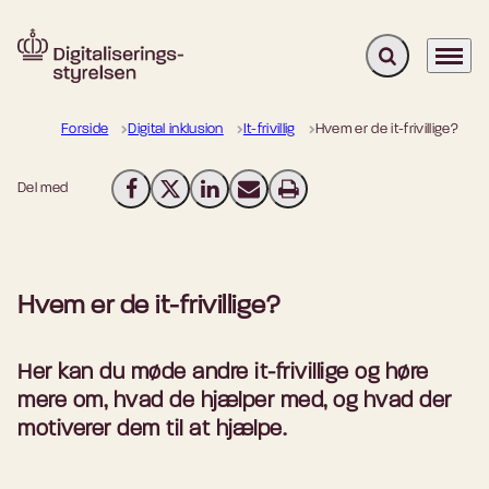
Fold søgefelt u
Menu
Gå til forsiden
Forside
Digital inklusion
It-frivillig
Hvem er de it-frivillige?
Del med
Del på Facebook
Del på X (Twitter)
Del på LinkedIn
Send email
Print
Hvem er de it-frivillige?
Her kan du møde andre it-frivillige og høre
mere om, hvad de hjælper med, og hvad der
motiverer dem til at hjælpe.