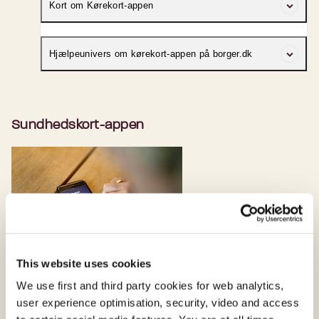
Kort om Kørekort-appen
Kørekort-appen er et frivilligt supplement til
Hjælpeunivers om kørekort-appen på borger.dk
det fysiske kørekort og fungerer som gyldigt
kørekort i Danmark.
Få mere viden om kørekort-appen på
borger.dk
Sundhedskort-appen
This website uses cookies
We use first and third party cookies for web analytics,
user experience optimisation, security, video and access
Kort om Sundhedskort-appen