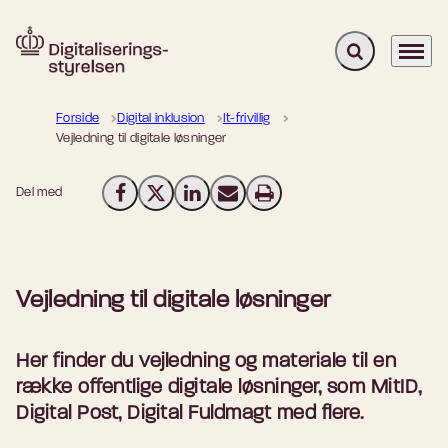
Fold søgefelt u
Menu
Gå til forsiden
Forside
Digital inklusion
It-frivillig
Vejledning til digitale løsninger
Del med
Del på Facebook
Del på X (Twitter)
Del på LinkedIn
Send email
Print
Vejledning til digitale løsninger
Her finder du vejledning og materiale til en
række offentlige digitale løsninger, som MitID,
Digital Post, Digital Fuldmagt med flere.