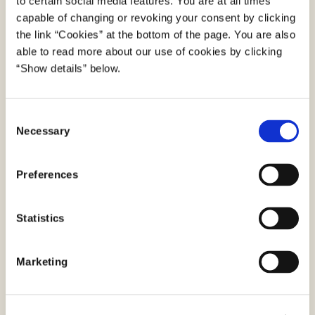
to certain social media features. You are at all times
capable of changing or revoking your consent by clicking
the link “Cookies” at the bottom of the page. You are also
Sundhedskort-appen er et frivilligt digitalt
Sundhedskort-appen på borger.dk
able to read more about our use of cookies by clicking
supplement til det fysiske sundhedskort.
“Show details” below.
Med sundhedskort-appen kan du
Få mere viden om sundhedskort-appen på
dokumentere din ret til at modtage
borger.dk
Tips, tricks og råd
offentlige sundhedsydelser på samme
C
Necessary
o
måde, som du kan med det fysiske
n
sundhedskort i dag.
s
Preferences
e
n
t
Statistics
S
e
Marketing
l
e
Om tips, tricks og gode råd
c