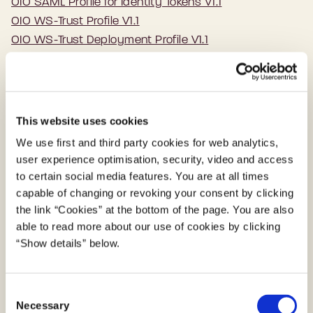
OIO SAML Profile for Identity Tokens V1.1
OIO WS-Trust Profile V1.1
OIO WS-Trust Deployment Profile V1.1
OIO IDWS SOAP profile V1.1
OIO IDWS REST profile V1_0
This website uses cookies
We use first and third party cookies for web analytics,
user experience optimisation, security, video and access
Referenceimplementeringer
to certain social media features. You are at all times
capable of changing or revoking your consent by clicking
Der er udarbejdet referenceimplementering til
the link “Cookies” at the bottom of the page. You are also
OIOIDWS.Java og OIOIDWS.net.
able to read more about our use of cookies by clicking
“Show details” below.
Find OIOIDWS.Java på GitHub
Find
OIOIDWS
.Net på GitHub
C
Necessary
o