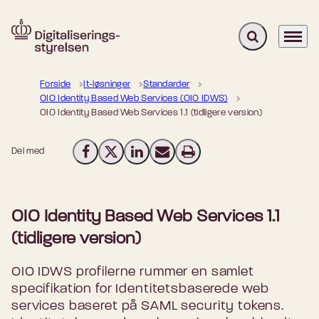
Fold søgefelt u
Menu
Gå til forsiden
Forside
It-løsninger
Standarder
OIO Identity Based Web Services (OIO IDWS)
OIO Identity Based Web Services 1.1 (tidligere version)
Del med
Del på Facebook
Del på X (Twitter)
Del på LinkedIn
Send email
Print
OIO Identity Based Web Services 1.1
(tidligere version)
OIO IDWS profilerne rummer en samlet
specifikation for Identitetsbaserede web
services baseret på SAML security tokens.