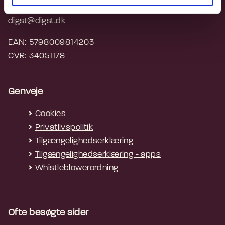
3392 5200
digst@digst.dk
EAN: 5798009814203
CVR: 34051178
Genveje
Cookies
Privatlivspolitik
Tilgængelighedserklæring
Tilgængelighedserklæring - apps
Whistleblowerordning
Ofte besøgte sider