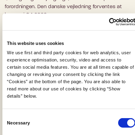
forordningen. Den danske vejledning forventes at
komme i Q4 2026.
Links til EU's information
This website uses cookies
We use first and third party cookies for web analytics, user
Kodeks for gennemsigtighed for AI-genereret
experience optimisation, security, video and access to
indhold
certain social media features. You are at all times capable of
changing or revoking your consent by clicking the link
Link til EU's ikoner og vejledning
“Cookies” at the bottom of the page. You are also able to
read more about our use of cookies by clicking “Show
details” below.
Hent ikoner
C
Necessary
o
n