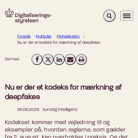
Fold søgefelt u
Menu
Gå til forsiden
Forside
Nyheder
Nyhedsarkiv
Nu er der et kodeks for mærkning af deepfakes
Del med
Del på Facebook
Del på X (Twitter)
Del på LinkedIn
Send email
Print
Nu er der et kodeks for mærkning af
deepfakes
26.06.2026
Kunstig intelligens
Kodekset kommer med vejledning til og
eksempler på, hvordan reglerne, som gælder
fra 2. august, kan overholdes i praksis. Og det