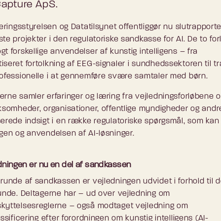
Capture ApS.
seringsstyrelsen og Datatilsynet offentliggør nu slutrapporte
te projekter i den regulatoriske sandkasse for AI. De to for
t forskellige anvendelser af kunstig intelligens – fra
iseret fortolkning af EEG-signaler i sundhedssektoren til t
rofessionelle i at gennemføre svære samtaler med børn.
erne samler erfaringer og læring fra vejledningsforløbene o
rksomheder, organisationer, offentlige myndigheder og andr
serede indsigt i en række regulatoriske spørgsmål, som kan 
ngen og anvendelsen af AI-løsninger.
rdningen er nu en del af sandkassen
 runde af sandkassen er vejledningen udvidet i forhold til 
runde. Deltagerne har – ud over vejledning om
kyttelsesreglerne – også modtaget vejledning om
assificering efter forordningen om kunstig intelligens (AI-