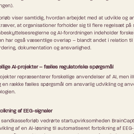
ingen).
orløb viser samtidig, hvordan arbejdet med at udvikle og 
kræver, at organisationer forholder sig til flere regelsæt 
tabeskyttelsesreglerne og AI-forordningen indeholder forskel
n har også væsentlige overlap – blandt andet i relation til
urdering, dokumentation og ansvarlighed.
ellige AI-projekter – fælles regulatoriske spørgsmål
ojekter repræsenterer forskellige anvendelser af AI, men il
g en række fælles spørgsmål om ansvarlig udvikling og an
logien.
ortolkning af EEG-signaler
 sandkasseforløb vedrørte startupvirksomheden BrainCap
ikling af en AI-løsning til automatiseret fortolkning af EEG