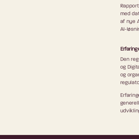
Rapport
med dat
af nye A
AI-løsn
Erfarin
Den reg
og Digi
og orga
regulat
Erfarin
generell
udvikli