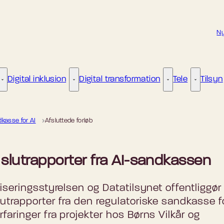
Ny
Digital inklusion
Digital transformation
Tele
Tilsyn
Kunstig intelligens - Flere links
Digital inklusion - Flere links
Digital transformat
Tele - Fle
dkasse for AI
Afsluttede forløb
slutrapporter fra AI-sandkassen
liseringsstyrelsen og Datatilsynet offentliggør
utrapporter fra den regulatoriske sandkasse f
faringer fra projekter hos Børns Vilkår og