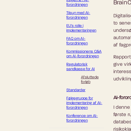
Reglerne i AI-
Brain
forordningen
Tilsyn med AI-
Digitali
forordningen
to senes
EU’s rolle i
undersøg
implementeringen
automat
FAQ om AI-
forordningen
af fagp
Kommissionens Q&A
om AI-forordningen
Rapport
give vi
Regulatorisk
sandkasse for AI
interes
Afsluttede
udvikli
forløb
Standarder
AI-foro
Følgegruppe for
implementering af AI-
I denne
forordningen
første 
Konference om AI-
forordningen
databes
risikokl