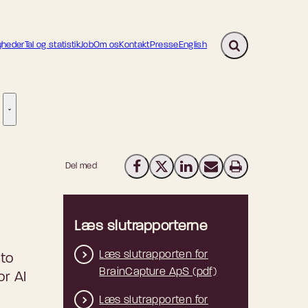
heder
Tal og statistik
Job
Om os
Kontakt
Presse
English
Fold søgefelt ud
ion - Flere links
re links
Tilsyn - Flere links
Del med
Del på Facebook
Del på X (Twitter)
Del på LinkedIn
Send email
Print
Læs slutrapporterne
Læs slutrapporten for
 to
BrainCapture ApS (pdf)
or AI
Læs slutrapporten for