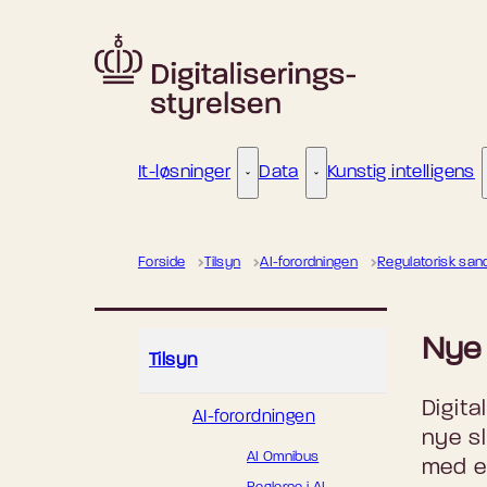
Gå til forsiden
It-løsninger
Data
Kunstig intelligens
It-løsninger - Flere links
Data - Flere links
Forside
Tilsyn
AI-forordningen
Regulatorisk san
Nye 
Tilsyn
Digita
AI-forordningen
nye sl
AI Omnibus
med er