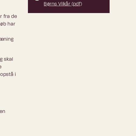
Børns Vilkår (pdf)
r fra de
løb har
ræning
g skal
e
opstå i
den