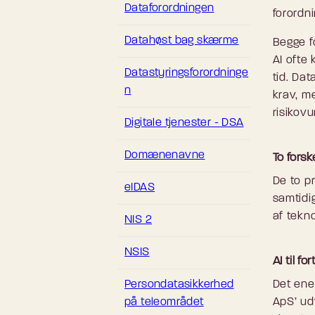
Dataforordningen
forordn
Datahøst bag skærme
Begge f
AI ofte 
Datastyringsforordninge
tid. Da
n
krav, me
risikov
Digitale tjenester - DSA
Domænenavne
To forsk
De to pr
eIDAS
samtidi
af tekno
NIS 2
NSIS
AI til f
Persondatasikkerhed
Det ene
på teleområdet
ApS’ udv