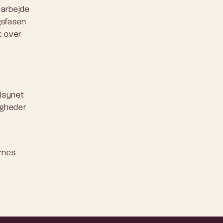
 arbejde
gsfasen
k over
ilsynet
igheder
rnes