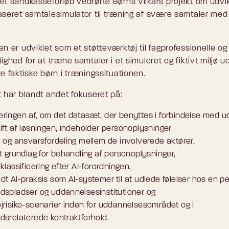
et sandkasseforløb vedrørte Børns Vilkårs projekt om udvik
aseret samtalesimulator til træning af svære samtaler med
n er udviklet som et støtteværktøj til fagprofessionelle og
ighed for at træne samtaler i et simuleret og fiktivt miljø u
e faktiske børn i træningssituationen.
t har blandt andet fokuseret på:
eringen af, om det datasæt, der benyttes i forbindelse med ud
rift af løsningen, indeholder personoplysninger
e- og ansvarsfordeling mellem de involverede aktører,
gt grundlag for behandling af personoplysninger,
oklassificering efter AI-forordningen,
udt AI-praksis som AI-systemer til at udlede følelser hos en p
jdspladser og uddannelsesinstitutioner og
øjrisiko-scenarier inden for uddannelsesområdet og i
jdsrelaterede kontraktforhold.