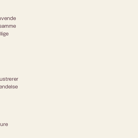
anvende
på samme
lige
lustrerer
vendelse
ture
-