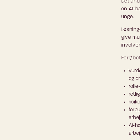
Det and
en AI-b
unge.
Løsninge
give mul
involver
Forløbe
vurd
og d
roll
retli
risik
forb
arbe
AI-h
arbe