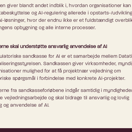
en giver blandt andet indblik i, hvordan organisationer kan
abeskyttelse og AI-regulering allerede i opstarts-/udviklin
I-løsninger, hvor der endnu ikke er et fuldstændigt overbli
ingens opbygning og alle interne processer.
gerne skal understøtte ansvarlig anvendelse af AI
ulatoriske sandkasse for AI er et samarbejde mellem Datat
taliseringsstyrelsen. Sandkassen giver virksomheder, mynd
nisationer mulighed for at få projektnær vejledning om
oriske spørgsmål i forbindelse med konkrete AI-projekter.
gerne fra sandkasseforløbene indgår samtidig i myndighede
e vejledningsarbejde og skal bidrage til ansvarlig og lovlig
ng og anvendelse af AI.