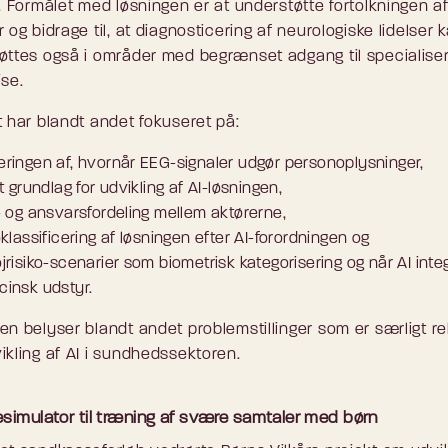
r. Formålet med løsningen er at understøtte fortolkningen a
 og bidrage til, at diagnosticering af neurologiske lidelser 
øttes også i områder med begrænset adgang til specialise
ise.
t har blandt andet fokuseret på:
eringen af, hvornår EEG-signaler udgør personoplysninger,
gt grundlag for udvikling af AI-løsningen,
e- og ansvarsfordeling mellem aktørerne,
oklassificering af løsningen efter AI-forordningen og
jrisiko-scenarier som biometrisk kategorisering og når AI integ
cinsk udstyr.
en belyser blandt andet problemstillinger som er særligt r
ikling af AI i sundhedssektoren.
simulator til træning af svære samtaler med børn