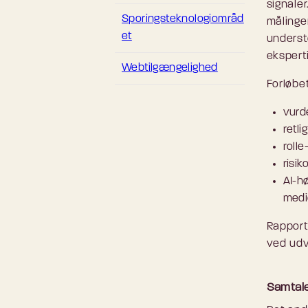
signale
Sporingsteknologiområd
målinger
et
underst
ekspert
Webtilgængelighed
Forløbe
vurd
retli
roll
risik
AI-hø
medi
Rapport
ved udv
Samtale