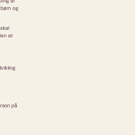
ling af
 børn og
 skal
den at
vikling
erson på