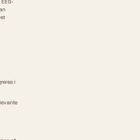
f EEG-
kan
ret
reres i
elevante