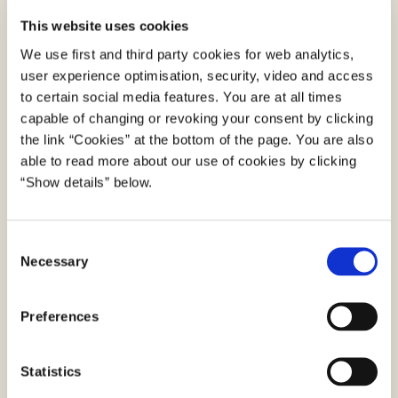
Forordninger er bindende og indfører rettigheder
This website uses cookies
og pligter på lige fod med dansk lovgivning. DSA
We use first and third party cookies for web analytics,
har derfor direkte virkning i EU’s medlemslande.
user experience optimisation, security, video and access
to certain social media features. You are at all times
Læs forordning om digitale tjenester (DSA)
capable of changing or revoking your consent by clicking
Europa-Kommissionen kan med hjemmel i DSA
the link “Cookies” at the bottom of the page. You are also
able to read more about our use of cookies by clicking
fastsætte visse regler. Dette kaldes for
“Show details” below.
sekundære retsakter og omfatter delegerede
retsakter og gennemførelsesretsakter.
C
Læs sekundære retsakter med hjemmel i DSA
Necessary
o
n
Læs generel information om EU’s retsakter
s
Preferences
En dansk lov supplerer DSA ved at udpege
e
Digitaliseringsstyrelsen til at føre tilsyn med og
n
t
Statistics
håndhæve forordningen i Danmark.
S