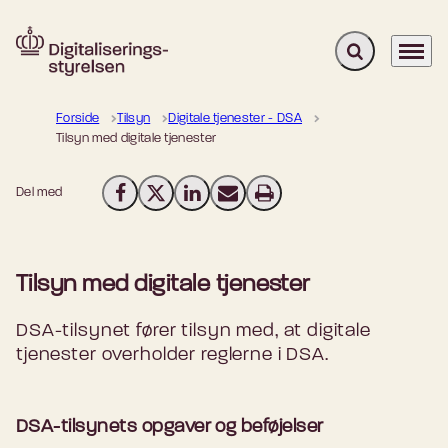
Fold søgefelt u
Menu
Gå til forsiden
Forside
Tilsyn
Digitale tjenester - DSA
Tilsyn med digitale tjenester
Del med
Del på Facebook
Del på X (Twitter)
Del på LinkedIn
Send email
Print
Tilsyn med digitale tjenester
DSA-tilsynet fører tilsyn med, at digitale
tjenester overholder reglerne i DSA.
DSA-tilsynets opgaver og beføjelser