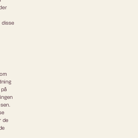
r
 der
 disse
 om
dning
r på
ningen
lsen.
se
r de
nde