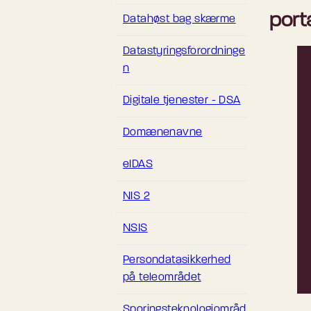
port
Datahøst bag skærme
Datastyringsforordninge
n
Digitale tjenester - DSA
Domænenavne
eIDAS
NIS 2
NSIS
Persondatasikkerhed
på teleområdet
Sporingsteknologiområd