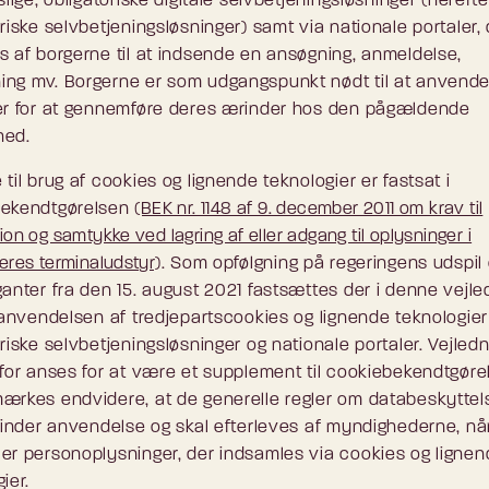
slige, obligatoriske digitale selvbetjeningsløsninger (herefte
riske selvbetjeningsløsninger) samt via nationale portaler,
s af borgerne til at indsende en ansøgning, anmeldelse,
ng mv. Borgerne er som udgangspunkt nødt til at anvende
er for at gennemføre deres ærinder hos den pågældende
hed.
til brug af cookies og lignende teknologier er fastsat i
bekendtgørelsen
(BEK nr. 1148 af 9. december 2011 om krav til
ion og samtykke ved lagring af eller adgang til oplysninger i
eres terminaludstyr)
. Som opfølgning på regeringens udspil
ganter fra den 15. august 2021 fastsættes der i denne vejle
l anvendelsen af tredjepartscookies og lignende teknologie
riske selvbetjeningsløsninger og nationale portaler. Vejled
rfor anses for at være et supplement til cookiebekendtgøre
ærkes endvidere, at de generelle regler om databeskyttel
 finder anvendelse og skal efterleves af myndighederne, nå
er personoplysninger, der indsamles via cookies og ligne
ier.