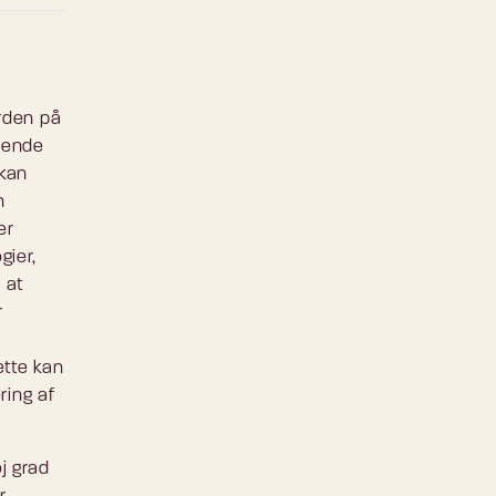
ærden på
ldende
 kan
n
er
gier,
 at
r
ette kan
ring af
j grad