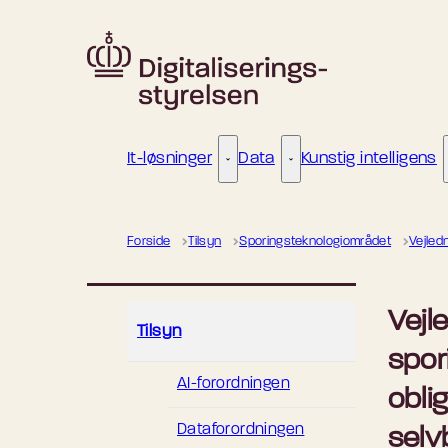
Gå til forsiden
It-løsninger
Data
Kunstig intelligens
It-løsninger - Flere links
Data - Flere links
Forside
Tilsyn
Sporingsteknologiområdet
Vejled
Vejl
Tilsyn
spor
AI-forordningen
oblig
Dataforordningen
selv