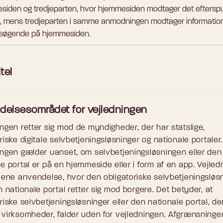
siden og tredjeparten, hvor hjemmesiden modtager det eftersp
d, mens tredjeparten i samme anmodningen modtager informatio
søgende på hjemmesiden.
tel
delsesområdet for vejledningen
ingen retter sig mod de myndigheder, der har statslige,
riske digitale selvbetjeningsløsninger og nationale portaler.
ingen gælder uanset, om selvbetjeningsløsningen eller den
le portal er på en hjemmeside eller i form af en app. Vejle
alene anvendelse, hvor den obligatoriske selvbetjeningsløs
n nationale portal retter sig mod borgere. Det betyder, at
riske selvbetjeningsløsninger eller den nationale portal, der
 virksomheder, falder uden for vejledningen. Afgrænsningen