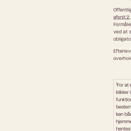
Offentl
afsnit 2
Formålet
ved at 
obligato
Efterle
overhold
1
For at
klikker 
funkti
bestemm
kan båd
hjemmes
hentes