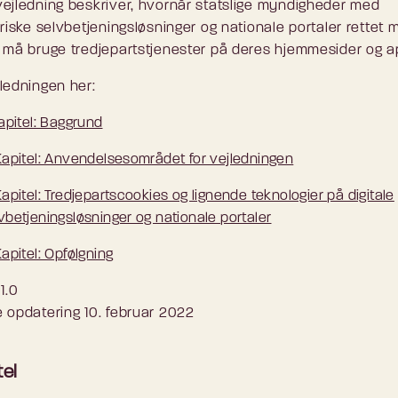
ejledning beskriver, hvornår statslige myndigheder med
oriske selvbetjeningsløsninger og nationale portaler rettet 
 må bruge tredjepartstjenester på deres hjemmesider og a
ledningen her:
Kapitel: Baggrund
Kapitel: Anvendelsesområdet for vejledningen
Kapitel: Tredjepartscookies og lignende teknologier på digitale
vbetjeningsløsninger og nationale portaler
Kapitel: Opfølgning
1.0
 opdatering 10. februar 2022
tel