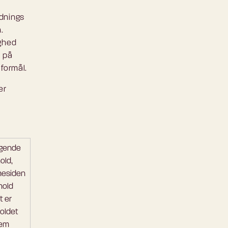
ednings
.
ighed
e på
 formål.
er
øgende
old,
mesiden
hold
t er
holdet
lem