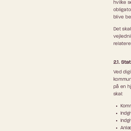
hvilke s
obligato
blive b
Det ska
vejledn
relatere
2.1. Sta
Ved digi
kommuni
på en h
skal:
Komm
Indg
Indg
Anlæ