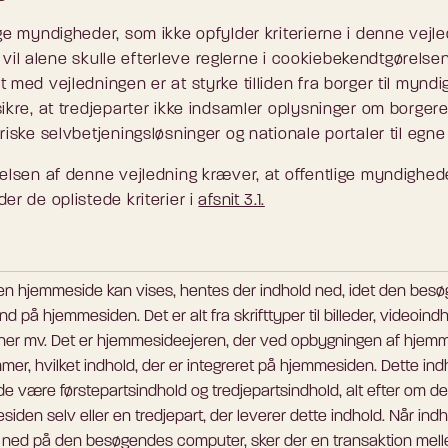
ige myndigheder, som ikke opfylder kriterierne i denne vejl
, vil alene skulle efterleve reglerne i cookiebekendtgørelsen
 med vejledningen er at styrke tilliden fra borger til mynd
sikre, at tredjeparter ikke indsamler oplysninger om borger
riske selvbetjeningsløsninger og nationale portaler til egne
velsen af denne vejledning kræver, at offentlige myndighed
er de oplistede kriterier i
afsnit 3.1.
 en hjemmeside kan vises, hentes der indhold ned, idet den bes
ind på hjemmesiden. Det er alt fra skrifttyper til billeder, videoindh
oner mv. Det er hjemmesideejeren, der ved opbygningen af hjem
er, hvilket indhold, der er integreret på hjemmesiden. Dette ind
e være førstepartsindhold og tredjepartsindhold, alt efter om de
iden selv eller en tredjepart, der leverer dette indhold. Når ind
 ned på den besøgendes computer, sker der en transaktion mel