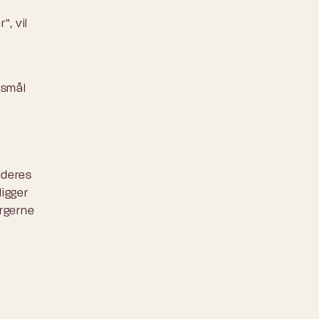
”, vil
gsmål
 deres
igger
orgerne