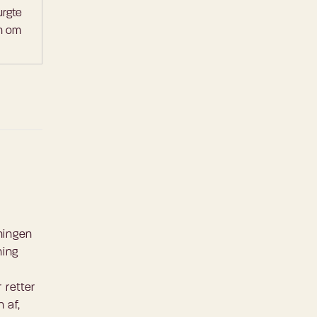
urgte
n om
dningen
ning
 retter
 af,