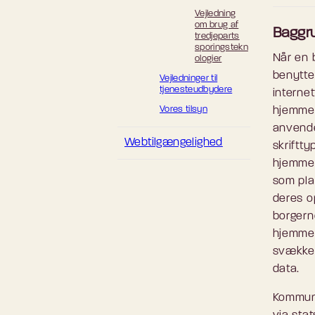
Vejledning
om brug af
Baggr
tredjeparts
sporingstekn
Når en 
ologier
benytte
Vejledninger til
tjenesteudbydere
interne
Vores tilsyn
hjemmes
anvendes
Webtilgængelighed
skriftt
hjemmes
som pla
deres op
borgern
hjemmes
svække b
data.
Kommuni