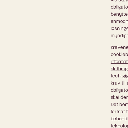
via stat
obligato
benytte
anmodni
løsning
myndig
Kravene 
cookie
informat
slutbrug
tech-gi
krav ti
obligato
skal de
Det bem
fortsat
behandl
teknolog