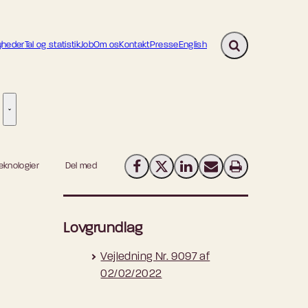
heder
Tal og statistik
Job
Om os
Kontakt
Presse
English
Fold søgefelt ud
ion - Flere links
re links
Tilsyn - Flere links
eknologier
Del med
Del på Facebook
Del på X (Twitter)
Del på LinkedIn
Send email
Print
Lovgrundlag
Vejledning Nr. 9097 af
02/02/2022