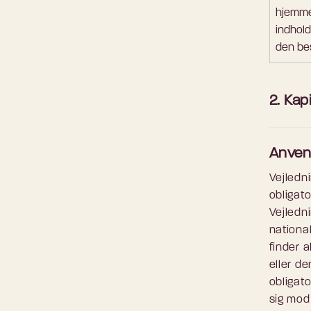
hjemme
indhol
den be
2. Kapi
Anven
Vejledn
obligato
Vejledn
nationa
finder 
eller de
obligato
sig mod