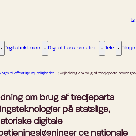
Ny
Digital inklusion
Digital transformation
Tele
Tilsyn
Kunstig intelligens - Flere links
Digital inklusion - Flere links
Digital transformat
Tele - Fle
ninger til offentlige myndigheder
Vejledning om brug af tredjeparts sporingst
edning om brug af tredjeparts
ingsteknologier på statslige,
atoriske digitale
betjeningsløsninger og nationale