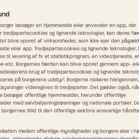
und
borger besøger en hjemmeside eller anvender en app, der
r tredjepartscookies og lignende teknologier, kan deres f
ttet blive sporet af virksomheder, som ikke ejer den pågæ
ide eller app. Tredjepartscookies og lignende teknologier,
 til levering af fx et statistikprogram, en videotjeneste, e
ype etc. Borgernes færden kan blive sporet gennem app- ell
ideejerens brug af tredjepartscookies og lignende teknolo
1
ceres på borgerens udstyr
. Borgerne risikerer herigennem,
lysninger videregives til tredjeparter. Det gælder også, nå
e besøger offentlige hjemmesider, herunder offentlige
ider med selvbetjeningsløsninger og nationale portaler. D
orgernes tillid til den offentlige sektors ansvarlige håndte
kation mellem offentlige myndigheder og borgere sker i hø