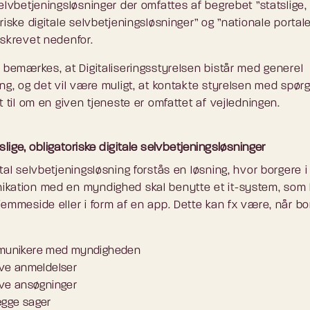
elvbetjeningsløsninger der omfattes af begrebet ”statslige,
riske digitale selvbetjeningsløsninger” og ”nationale portaler
eskrevet nedenfor.
l bemærkes, at Digitaliseringsstyrelsen bistår med generel
ing, og det vil være muligt, at kontakte styrelsen med spør
t til om en given tjeneste er omfattet af vejledningen.
tslige, obligatoriske digitale selvbetjeningsløsninger
tal selvbetjeningsløsning forstås en løsning, hvor borgere i
kation med en myndighed skal benytte et it-system, som l
jemmeside eller i form af en app. Dette kan fx være, når b
unikere med myndigheden
ive anmeldelser
ive ansøgninger
gge sager