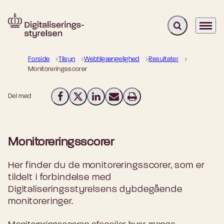
Fold søgefelt u
Menu
Gå til forsiden
Forside
Tilsyn
Webtilgængelighed
Resultater
Monitoreringsscorer
Del med
Del på Facebook
Del på X (Twitter)
Del på LinkedIn
Send email
Print
Monitoreringsscorer
Her finder du de monitoreringsscorer, som er
tildelt i forbindelse med
Digitaliseringsstyrelsens dybdegående
monitoreringer.