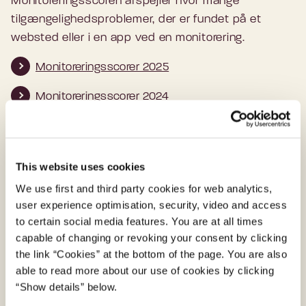
Monitoreringsscoren afspejler hvor mange
tilgængelighedsproblemer, der er fundet på et
websted eller i en app ved en monitorering.
Monitoreringsscorer 2025
Monitoreringsscorer 2024
Læs mere om metrikken og monitoreringsscoren
This website uses cookies
Kontakt
We use first and third party cookies for web analytics,
user experience optimisation, security, video and access
Har du spørgsmål eller kommentarer?
to certain social media features. You are at all times
capable of changing or revoking your consent by clicking
Send mail til team webtilgængelighed
the link “Cookies” at the bottom of the page. You are also
able to read more about our use of cookies by clicking
“Show details” below.