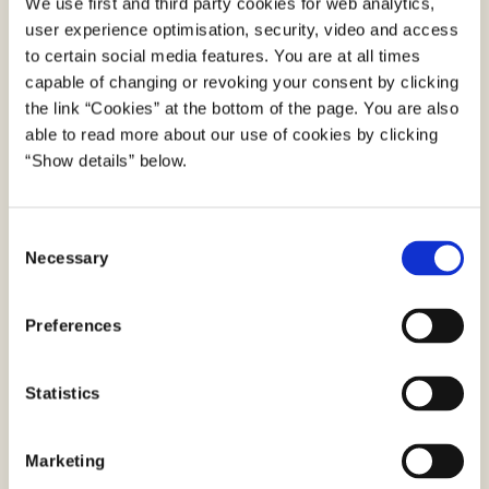
We use first and third party cookies for web analytics,
11.1.4.11 Kontrast for ikke-
user experience optimisation, security, video and access
66 %
tekstbaseret indhold
to certain social media features. You are at all times
capable of changing or revoking your consent by clicking
11.5.2.10 Tekst
58 %
the link “Cookies” at the bottom of the page. You are also
able to read more about our use of cookies by clicking
11.5.2.5 Information om
52 %
“Show details” below.
objektet
11.4.1.2.1 Navn, rolle, værdi
51 %
C
Necessary
o
11.5.2.3 Anvendelse af
44 %
n
tilgængelighedstjenester
s
Preferences
e
11.1.1.1.1 Ikke-tekstbaseret
41 %
n
indhold
t
Statistics
S
e
Digitaliseringsstyrelsen tester de monitorerede
Marketing
l
mobilapplikationer ligeligt fordelt på tværs af