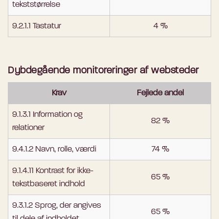
tekststørrelse
9.2.1.1 Tastatur
4 %
Dybdegående monitoreringer af websteder
Krav
Fejlede andel
9.1.3.1 Information og
82 %
relationer
9.4.1.2 Navn, rolle, værdi
74 %
9.1.4.11 Kontrast for ikke-
65 %
tekstbaseret indhold
9.3.1.2 Sprog, der angives
65 %
til dele af indholdet