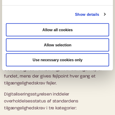
e
styresystemerne IOS og Android.
c
Show details
t
i
Overholdelsesstatus
o
Allow all cookies
Som resultat af en forenklet eller dybdegående
n
monitorering tildeles webstedet eller
mobilapplikationen en monitoreringsscore, der
Allow selection
afspejler hvor mange tilgængelighedsproblemer, der
er fundet ved en monitorering.
Use necessary cookies only
Scoren 0 gives i en løsning, hvor der ingen fejl er
fundet, mens der gives fejlpoint hver gang et
tilgængelighedskrav fejler.
Digitaliseringsstyrelsen inddeler
overholdelsesstatus af standardens
tilgængelighedskrav i tre kategorier: