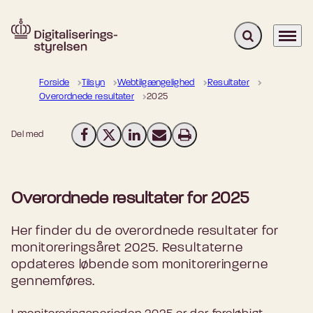
Fold søgefelt u
Menu
Gå til forsiden
Forside
Tilsyn
Webtilgængelighed
Resultater
Overordnede resultater
2025
Del med
Del på Facebook
Del på X (Twitter)
Del på LinkedIn
Send email
Print
Overordnede resultater for 2025
Her finder du de overordnede resultater for
monitoreringsåret 2025. Resultaterne
opdateres løbende som monitoreringerne
gennemføres.