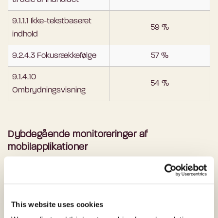
9.1.1.1 Ikke-tekstbaseret
59 %
indhold
9.2.4.3 Fokusrækkefølge
57 %
9.1.4.10
54 %
Ombrydningsvisning
Dybdegående monitoreringer af
mobilapplikationer
Krav
Fejlede andel
11.1.3.1.1 Information og
76 %
This website uses cookies
relationer