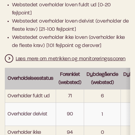
Webstedet overholder loven fuldt ud [0-20
fejlpoint]
Webstedet overholder loven delvist (overholder de
fleste krav) [21-100 fejlpoint]
Webstedet overholder ikke loven (overholder ikke
de fleste krav) [101 fejlpoint og derover]
Læs mere om metrikken og monitoreringsscoren
Forenklet
Dybdegående
Dybd
Overholdelsesstatus
(websted)
(websted)
Overholder fuldt ud
71
6
Overholder delvist
90
1
Overholder ikke
94
0