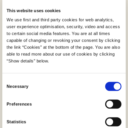
Del indsigterne
This website uses cookies
Del læringer med relevante kollegaer og
We use first and third party cookies for web analytics,
user experience optimisation, security, video and access
samarbejdspartnere, der ikke har overværet
to certain social media features. You are at all times
testen. Hvis testen indgår i et større projekt, kan
capable of changing or revoking your consent by clicking
du tage resultaterne med i den videre
the link “Cookies” at the bottom of the page. You are also
analyseproces og eventuelt indgå i en
able to read more about our use of cookies by clicking
mønstergenkendelse
.
“Show details” below.
C
Necessary
o
Hvordan har andre brugt metoden?
n
s
Preferences
e
Indsigt i brugernes forståelse og navigation på
n
hjemmesiden (SIRI)
t
Statistics