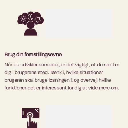
brugerinterviews i en undersøgelse af
test af hjemmeside, så kan man se, hvad
landbrugeres praksis og behov i forhold til
de gør, mens de siger det og også gå
LBST-
appen
.
tilbage i optagelsen og høre deres tanker
- Fuldmægtig, Landbrugsstyrelsen
bag den givne handling.
- UX-medarbejder, Styrelsen for
International Rekruttering og Integration
Brug din forestillingsevne
Når du udvikler scenarier, er det vigtigt, at du sætter
dig i brugerens sted. Tænk i, hvilke situationer
brugeren skal bruge løsningen i, og overvej, hvilke
funktioner det er interessant for dig at vide mere om.