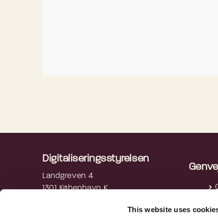
Digitaliseringsstyrelsen
Genve
Landgreven 4
1301 København K
P
3392 5200
This website uses cookie