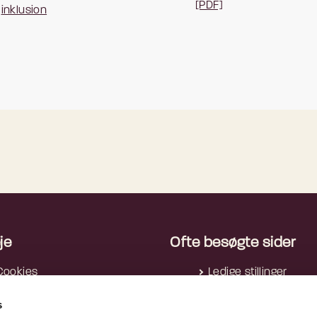
[PDF]
inklusion
je
Ofte besøgte sider
Cookies
Ledige stillinger
rivatlivspolitik
Nyhedsbreve
s
Tilgængelighedserklæring
Reglerne i AI-forordn