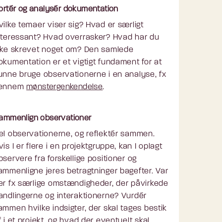
ortér og analysér dokumentation
vilke temaer viser sig? Hvad er særligt
nteressant? Hvad overrasker? Hvad har du
kke skrevet noget om? Den samlede
okumentation er et vigtigt fundament for at
unne bruge observationerne i en analyse, fx
ennem
mønstergenkendelse
.
ammenlign observationer
el observationerne, og reflektér sammen.
vis I er flere i en projektgruppe, kan I oplagt
bservere fra forskellige positioner og
ammenligne jeres betragtninger bagefter. Var
er fx særlige omstændigheder, der påvirkede
andlingerne og interaktionerne? Vurdér
ammen hvilke indsigter, der skal tages bestik
f i et projekt, og hvad der eventuelt skal