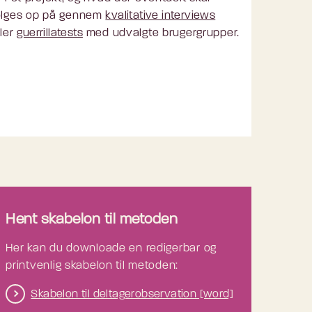
ølges op på gennem
kvalitative interviews
ller
guerrillatests
med udvalgte brugergrupper.
Hent skabelon til metoden
Her kan du downloade en redigerbar og
printvenlig skabelon til metoden:
Skabelon til deltagerobservation [word]