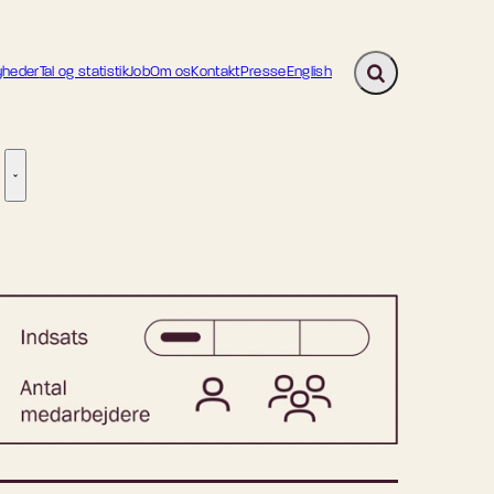
heder
Tal og statistik
Job
Om os
Kontakt
Presse
English
Fold søgefelt ud
ion - Flere links
re links
Tilsyn - Flere links