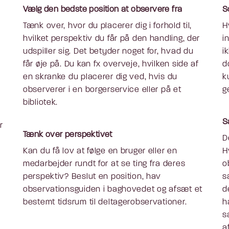
Vælg den bedste position at observere fra
S
Tænk over, hvor du placerer dig i forhold til,
H
hvilket perspektiv du får på den handling, der
i
udspiller sig. Det betyder noget for, hvad du
i
får øje på. Du kan fx overveje, hvilken side af
d
en skranke du placerer dig ved, hvis du
k
observerer i en borgerservice eller på et
g
bibliotek.
S
r
Tænk over perspektivet
D
Kan du få lov at følge en bruger eller en
H
medarbejder rundt for at se ting fra deres
o
perspektiv? Beslut en position, hav
s
observationsguiden i baghovedet og afsæt et
d
bestemt tidsrum til deltagerobservationer.
h
s
a