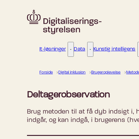
Gå til forsiden
It-løsninger
Data
Kunstig intelligens
It-løsninger - Flere links
Data - Flere links
Forside
Digital inklusion
Brugeroplevelse
Metod
Deltagerobservation
Brug metoden til at få dyb indsigt i,
indgår, og kan indgå, i brugerens (h