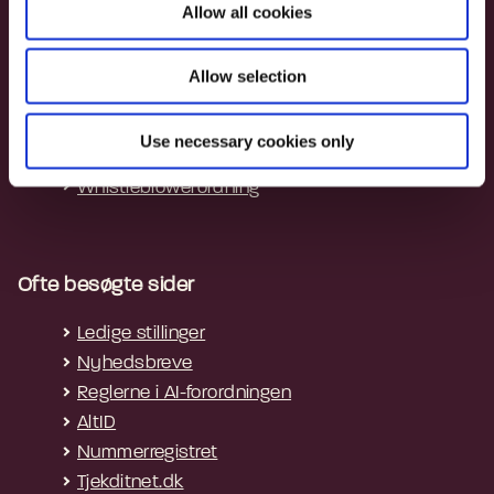
Allow all cookies
Genveje
n
Cookies
Allow selection
Privatlivspolitik
Tilgængelighedserklæring
Use necessary cookies only
Tilgængelighedserklæring - apps
Whistleblowerordning
Ofte besøgte sider
Ledige stillinger
Nyhedsbreve
Reglerne i AI-forordningen
AltID
Nummerregistret
Tjekditnet.dk