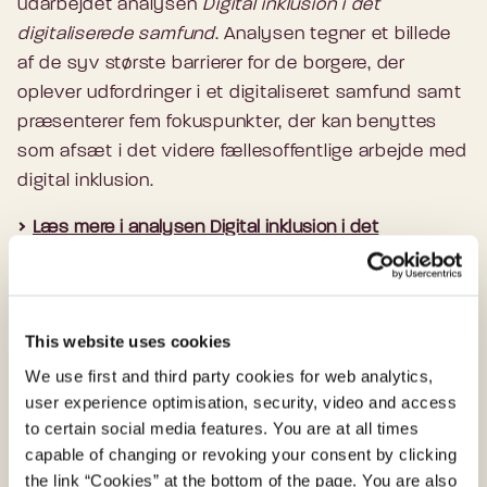
udarbejdet analysen
Digital inklusion i det
digitaliserede samfund
. Analysen tegner et billede
af de syv største barrierer for de borgere, der
oplever udfordringer i et digitaliseret samfund samt
præsenterer fem fokuspunkter, der kan benyttes
som afsæt i det videre fællesoffentlige arbejde med
digital inklusion.
Læs mere i analysen Digital inklusion i det
digitaliserede samfund her (PDF)
This website uses cookies
Kontakt
We use first and third party cookies for web analytics,
user experience optimisation, security, video and access
Hvis du har spørgsmål eller kommentarer til
to certain social media features. You are at all times
materialet, kan du kontakte os på:
capable of changing or revoking your consent by clicking
the link “Cookies” at the bottom of the page. You are also
Kontor for AI, analyse og inklusion