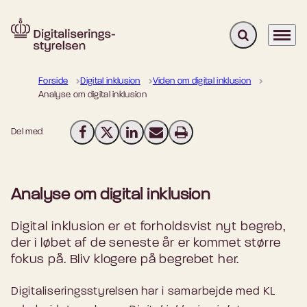
Fold søgefelt u
Menu
Gå til forsiden
Forside
Digital inklusion
Viden om digital inklusion
Analyse om digital inklusion
Del med
Del på Facebook
Del på X (Twitter)
Del på LinkedIn
Send email
Print
Analyse om digital inklusion
Digital inklusion er et forholdsvist nyt begreb,
der i løbet af de seneste år er kommet større
fokus på. Bliv klogere på begrebet her.
Digitaliseringsstyrelsen har i samarbejde med KL