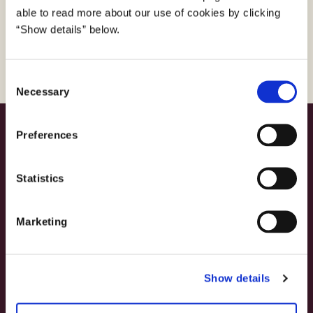
able to read more about our use of cookies by clicking
digitalinklusion@digst.dk
“Show details” below.
C
Necessary
o
n
s
Digitaliseringsstyrelsen
Preferences
e
Landgreven 4
n
1301 København K
t
Statistics
S
3392 5200
e
Marketing
digst@digst.dk
l
e
EAN: 5798009814203
c
CVR: 34051178
Show details
t
i
o