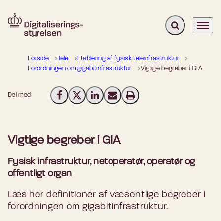
Fold søgefelt u
Menu
Gå til forsiden
Forside
Tele
Etablering af fysisk teleinfrastruktur
Forordningen om gigabitinfrastruktur
Vigtige begreber i GIA
Del med
Del på Facebook
Del på X (Twitter)
Del på LinkedIn
Send email
Print
Vigtige begreber i GIA
Fysisk infrastruktur, netoperatør, operatør og
offentligt organ
Læs her definitioner af væsentlige begreber i
forordningen om gigabitinfrastruktur.