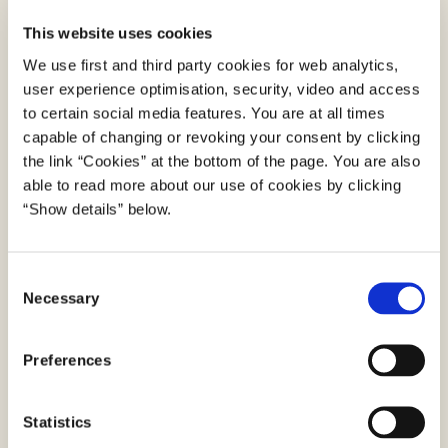
This website uses cookies
We use first and third party cookies for web analytics,
user experience optimisation, security, video and access
to certain social media features. You are at all times
capable of changing or revoking your consent by clicking
the link “Cookies” at the bottom of the page. You are also
able to read more about our use of cookies by clicking
“Show details” below.
Definitionerne af ”offentligt organ” og
”offentligretligt organ” fra artikel 2, nr. 2 og 3, i GIA
C
Bemærk, at ”offentligretligt organ” er en delmængde
Necessary
o
af ”offentligt organ”.
n
s
Preferences
»offentligt organ«: en statslig, regional eller lokal
e
myndighed, et offentligretligt organ eller en
n
sammenslutning af en eller flere sådanne
t
Statistics
S
myndigheder eller et eller flere sådanne