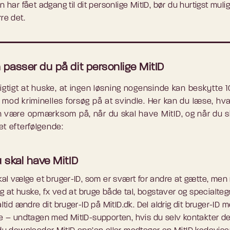
 har fået adgang til dit personlige MitID, bør du hurtigst mulig
re det.
passer du på dit personlige MitID
vigtigt at huske, at ingen løsning nogensinde kan beskytte 
 mod kriminelles forsøg på at svindle. Her kan du læse, hv
n være opmærksom på, når du skal have MitID, og når du s
et efterfølgende:
 skal have MitID
kal vælge et bruger-ID, som er svært for andre at gætte, men
ig at huske, fx ved at bruge både tal, bogstaver og specialteg
ltid ændre dit bruger-ID på MitID.dk. Del aldrig dit bruger-ID 
e – undtagen med MitID-supporten, hvis du selv kontakter de