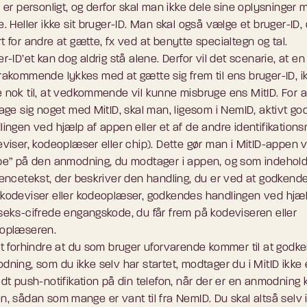
 er personligt, og derfor skal man ikke dele sine oplysninger 
. Heller ikke sit bruger-ID. Man skal også vælge et bruger-ID, 
 for andre at gætte, fx ved at benytte specialtegn og tal.
r-ID’et kan dog aldrig stå alene. Derfor vil det scenarie, at en
rakommende lykkes med at gætte sig frem til ens bruger-ID, i
 nok til, at vedkommende vil kunne misbruge ens MitID. For 
tage sig noget med MitID, skal man, ligesom i NemID, aktivt g
ingen ved hjælp af appen eller et af de andre identifikations
eviser, kodeoplæser eller chip). Dette gør man i MitID-appen 
pe” på den anmodning, du modtager i appen, og som indehol
rencetekst, der beskriver den handling, du er ved at godkende
kodeviser eller kodeoplæser, godkendes handlingen ved hjæl
seks-cifrede engangskode, du får frem på kodeviseren eller
oplæseren.
at forhindre at du som bruger uforvarende kommer til at godk
dning, som du ikke selv har startet, modtager du i MitID ikke
dt push-notifikation på din telefon, når der er en anmodning k
n, sådan som mange er vant til fra NemID. Du skal altså selv 