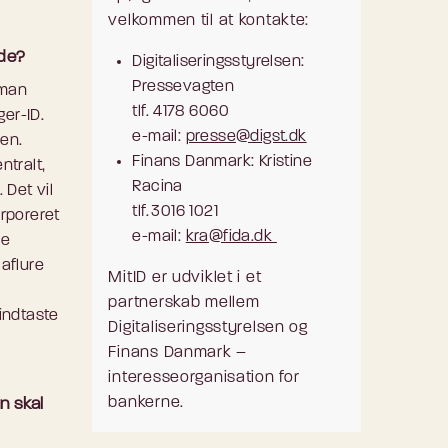
velkommen til at kontakte:
ode?
Digitaliseringsstyrelsen:
Pressevagten
 man
tlf. 4178 6060
ger-ID.
e-mail:
presse@digst.dk
pen.
Finans Danmark: Kristine
ntralt,
Racina
 Det vil
tlf. 3016 1021
orporeret
e-mail:
kra@fida.dk
pe
 aflure
MitID er udviklet i et
partnerskab mellem
 indtaste
Digitaliseringsstyrelsen og
Finans Danmark –
interesseorganisation for
bankerne.
un skal