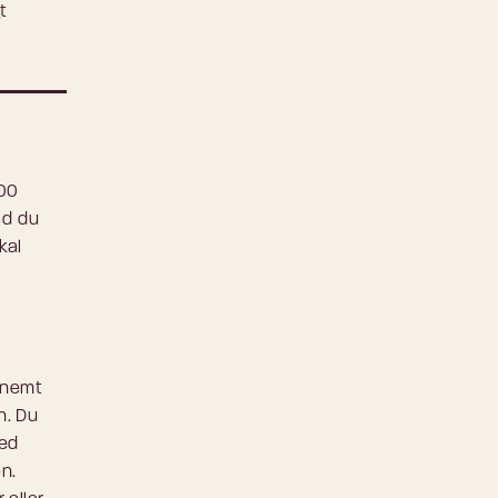
t
100
ad du
kal
 nemt
n. Du
med
n.