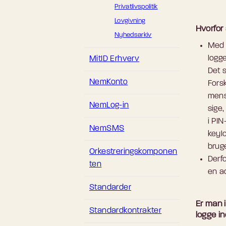
Privatlivspolitik
Lovgivning
Hvorfor
Nyhedsarkiv
Med 
logg
MitID Erhverv
Det s
NemKonto
Forsk
mens 
NemLog-in
sige,
i PI
NemSMS
keylo
brug
Orkestreringskomponen
Derfo
ten
en a
Standarder
Er man i
Standardkontrakter
logge i