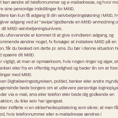
t kan ændre sit telefonnummer og e-mailadresse, og hvor m
 sine personlige indstillinger for MitID.
lere kan kun få adgang til din selvbetjeningsløsning i MitID, h
 giver adgang ved at “swipe”/godkende en MitID-anmodning 
 dit MitID-selvbetjeningsunivers.
 du uforvarende er kommet til at give svindleren adgang, og
ommende ændrer noget, fx forsøger at installere MitID på en
on, får du besked om dette pr. sms. Du bør i denne situation h
t spærre dit MitID.
r vigtigt, at man er opmærksom, hvis nogen ringer og siger, a
banken eller fra en offentlig myndighed og beder én om at for
linger med MitID.
en Digitaliseringsstyrelsen, politiet, banker eller andre mynd
nogensinde bede borgere om at udlevere personlige loginoply
der via e-mail, sms eller telefon eller bede dig godkende en
aktion, du ikke selv har igangsat.
ober indførte vi en sikkerhedsopdatering som sikrer, at man få
ed, hvis telefonnummer eller e-mailadresse ændres i