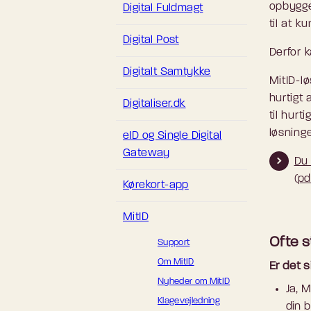
opbygget
Digital Fuldmagt
til at 
Digital Post
Derfor k
Digitalt Samtykke
MitID-l
hurtigt 
Digitaliser.dk
til hurt
løsninge
eID og Single Digital
Gateway
Du 
(pd
Kørekort-app
MitID
Ofte s
Support
Om MitID
Er det s
Nyheder om MitID
Ja, M
Klagevejledning
din b