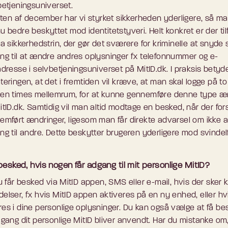
betjeningsuniverset.
rten af december har vi styrket sikkerheden yderligere, så ma
 bedre beskyttet mod identitetstyveri. Helt konkret er der tilf
a sikkerhedstrin, der gør det sværere for kriminelle at snyde 
ng til at ændre andres oplysninger fx telefonnummer og e-
dresse i selvbetjeningsuniverset på MitID.dk. I praksis betyd
eringen, at det i fremtiden vil kræve, at man skal logge på t
en times mellemrum, for at kunne gennemføre denne type æ
itID.dk. Samtidig vil man altid modtage en besked, når der fo
emført ændringer, ligesom man får direkte advarsel om ikke a
ng til andre. Dette beskytter brugeren yderligere mod svindel
besked, hvis nogen får adgang til mit personlige MitID?
u får besked via MitID appen, SMS eller e-mail, hvis der sker k
elser, fx hvis MitID appen aktiveres på en ny enhed, eller hv
es i dine personlige oplysninger. Du kan også vælge at få be
 gang dit personlige MitID bliver anvendt. Har du mistanke om,