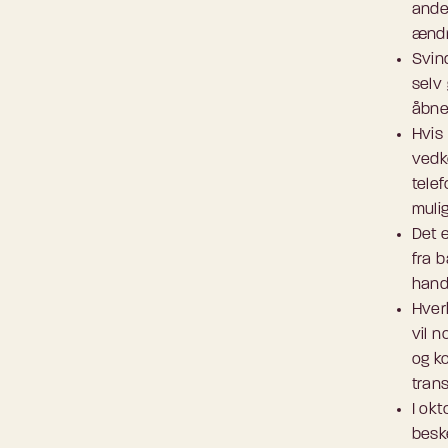
ande
ændre
Svind
selv
åbne
Hvis
vedk
telef
mulig
Det e
fra 
hand
Hverk
vil 
og ko
trans
I okt
besk