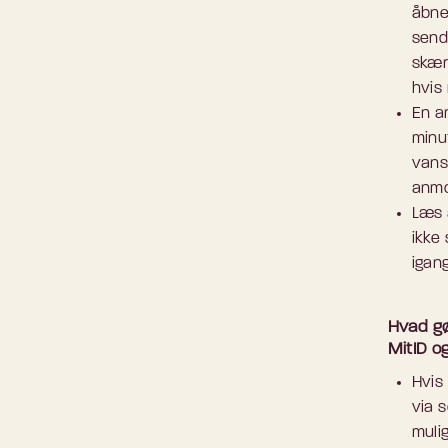
åbne
send
skær
hvis
En a
minu
vansk
anmo
Læs 
ikke 
igan
Hvad gør
MitID o
Hvis 
via 
muli