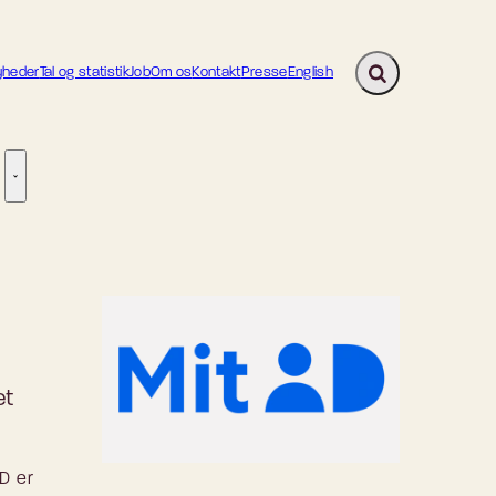
heder
Tal og statistik
Job
Om os
Kontakt
Presse
English
Fold søgefelt ud
ion - Flere links
re links
Tilsyn - Flere links
et
ID er