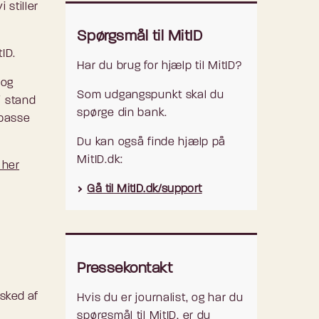
 stiller
Spørgsmål til MitID
tID.
Har du brug for hjælp til MitID?
 og
Som udgangspunkt skal du
i stand
spørge din bank.
lpasse
Du kan også finde hjælp på
MitID.dk:
 her
Gå til MitID.dk/support
Pressekontakt
esked af
Hvis du er journalist, og har du
spørgsmål til MitID, er du