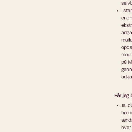
selv
I sta
endnu
ekstr
adga
maila
opdat
med 
på M
genn
adga
Får jeg 
Ja, d
hænd
ændr
hver