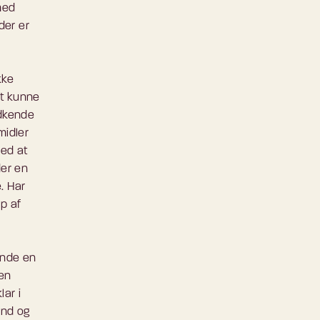
med
der er
kke
at kunne
odkende
midler
ved at
der en
. Har
p af
ende en
 en
lar i
ind og