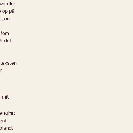
vindler
e op på
ngen,
r fem
ør det
 teksten
r
l mit
ge MitID
gst
 blandt