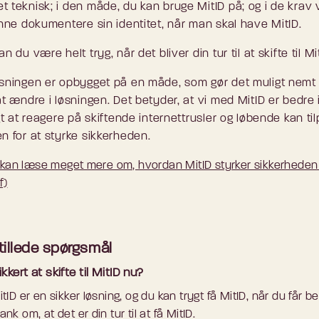
 teknisk; i den måde, du kan bruge MitID på; og i de krav vi
kunne dokumentere sin identitet, når man skal have MitID.
an du være helt tryg, når det bliver din tur til at skifte til Mi
øsningen er opbygget på en måde, som gør det muligt nemt
at ændre i løsningen. Det betyder, at vi med MitID er bedre 
igt at reagere på skiftende internettrusler og løbende kan ti
n for at styrke sikkerheden.
kan læse meget mere om, hvordan MitID styrker sikkerheden
f)
tillede spørgsmål
ikkert at skifte til MitID nu?
itID er en sikker løsning, og du kan trygt få MitID, når du får b
ank om, at det er din tur til at få MitID.