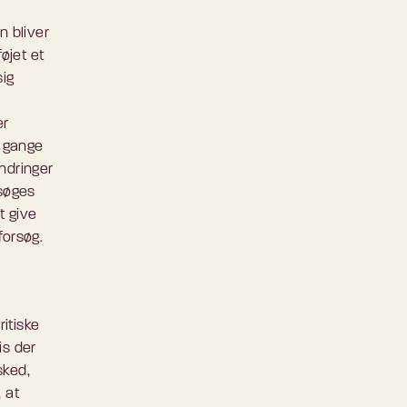
n bliver
øjet et
sig
er
o gange
ndringer
rsøges
t give
forsøg.
ritiske
is der
sked,
 at