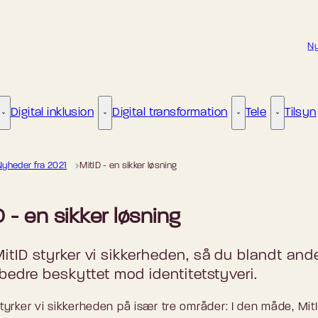
Ny
Digital inklusion
Digital transformation
Tele
Tilsyn
Kunstig intelligens - Flere links
Digital inklusion - Flere links
Digital transformat
Tele - Fle
Nyheder fra 2021
MitID - en sikker løsning
D - en sikker løsning
tID styrker vi sikkerheden, så du blandt and
 bedre beskyttet mod identitetstyveri.
styrker vi sikkerheden på især tre områder: I den måde, Mit