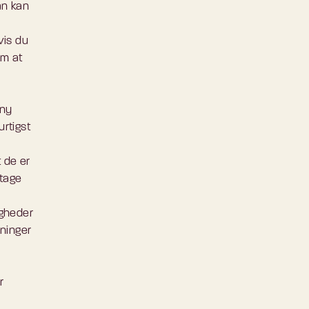
an kan
vis du
om at
 ny
urtigst
t de er
etage
igheder
sninger
r