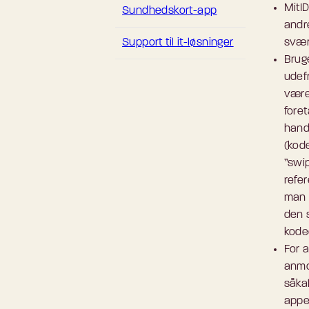
MitID
Sundhedskort-app
andre
Support til it-løsninger
svært
Bruge
udef
være
fore
handl
(kod
”swi
refe
man 
den 
kode
For 
anmo
såkal
appe