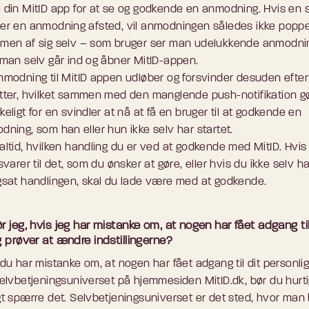
 din MitID app for at se og godkende en anmodning. Hvis en s
er en anmodning afsted, vil anmodningen således ikke popp
men af sig selv – som bruger ser man udelukkende anmodni
 man selv går ind og åbner MitID-appen.
nmodning til MitID appen udløber og forsvinder desuden efte
tter, hvilket sammen med den manglende push-notifikation g
eligt for en svindler at nå at få en bruger til at godkende en
dning, som han eller hun ikke selv har startet.
altid, hvilken handling du er ved at godkende med MitID. Hvis
svarer til det, som du ønsker at gøre, eller hvis du ikke selv ha
gsat handlingen, skal du lade være med at godkende.
 jeg, hvis jeg har mistanke om, at nogen har fået adgang ti
g prøver at ændre indstillingerne?
du har mistanke om, at nogen har fået adgang til dit personli
selvbetjeningsuniverset på hjemmesiden MitID.dk, bør du hurti
gt spærre det. Selvbetjeningsuniverset er det sted, hvor man