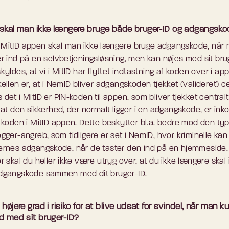
 skal man ikke længere bruge både bruger-ID og adgangsk
MitID appen skal man ikke længere bruge adgangskode, når
er ind på en selvbetjeningsløsning, men kan nøjes med sit bru
kyldes, at vi i MitID har flyttet indtastning af koden over i ap
ellen er, at i NemID bliver adgangskoden tjekket (valideret) ce
det i MitID er PIN-koden til appen, som bliver tjekket centralt.
 at den sikkerhed, der normalt ligger i en adgangskode, er ink
N-koden i MitID appen. Dette beskytter bl.a. bedre mod den ty
gger-angreb, som tidligere er set i NemID, hvor kriminelle kan
ernes adgangskode, når de taster den ind på en hjemmeside.
r skal du heller ikke være utryg over, at du ikke længere skal
dgangskode sammen med dit bruger-ID.
 højere grad i risiko for at blive udsat for svindel, når man k
nd med sit bruger-ID?