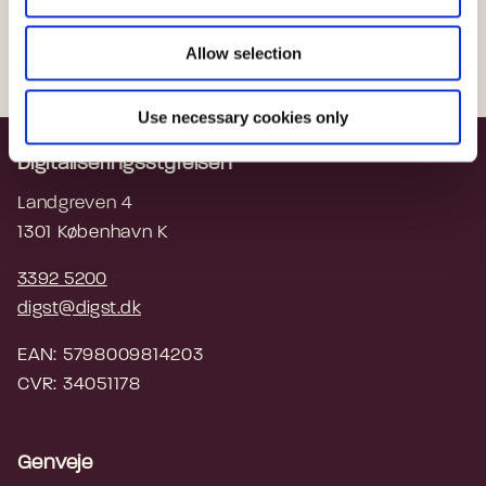
n
Gå til Administrativ Adgang
Allow selection
Use necessary cookies only
Digitaliseringsstyrelsen
Landgreven 4
1301 København K
3392 5200
digst@digst.dk
EAN: 5798009814203
CVR: 34051178
Genveje