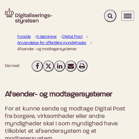
Fold søgefelt u
Menu
Gå til forsiden
Forside
It-løsninger
Digital Post
Anvendelse for offentlige myndigheder
Afsender- og modtagersystemer
Del med
Del på Facebook
Del på X (Twitter)
Del på LinkedIn
Send email
Print
Afsender- og modtagersystemer
For at kunne sende og modtage Digital Post
fra borgere, virksomheder eller andre
myndigheder skal I som myndighed have
tilkoblet et afsendersystem og et
modtagersystem.