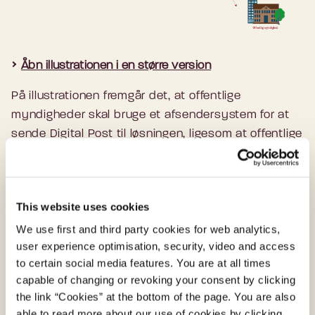
Åbn illustrationen i en større version
På illustrationen fremgår det, at offentlige
myndigheder skal bruge et afsendersystem for at
sende Digital Post til løsningen, ligesom at offentlige
myndigheder skal bruge et modtagersystem for at
kunne modtage Digital Post fra andre myndigheder,
borgere og virksomheder.
This website uses cookies
We use first and third party cookies for web analytics,
Kort om afsender- og modtagersystemer
user experience optimisation, security, video and access
to certain social media features. You are at all times
capable of changing or revoking your consent by clicking
Hvad er et afsendersystem?
the link “Cookies” at the bottom of the page. You are also
able to read more about our use of cookies by clicking