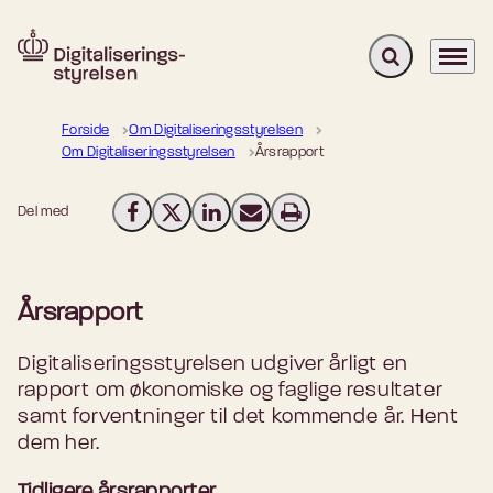
Fold søgefelt u
Menu
Gå til forsiden
Forside
Om Digitaliseringsstyrelsen
Om Digitaliseringsstyrelsen
Årsrapport
Del med
Del på Facebook
Del på X (Twitter)
Del på LinkedIn
Send email
Print
Årsrapport
Digitaliseringsstyrelsen udgiver årligt en
rapport om økonomiske og faglige resultater
samt forventninger til det kommende år. Hent
dem her.
Tidligere årsrapporter