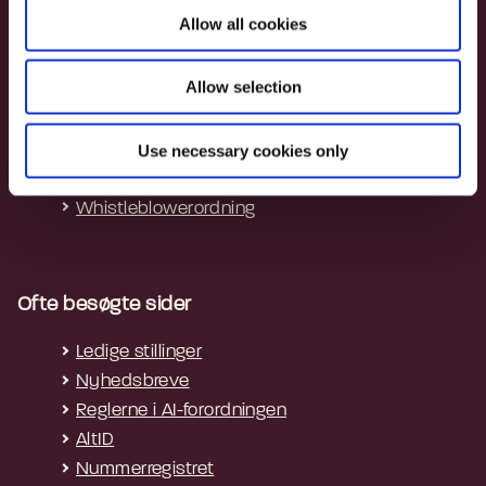
o
Allow all cookies
n
Genveje
Allow selection
Cookies
Privatlivspolitik
Tilgængelighedserklæring
Use necessary cookies only
Tilgængelighedserklæring - apps
Whistleblowerordning
Ofte besøgte sider
Ledige stillinger
Nyhedsbreve
Reglerne i AI-forordningen
AltID
Nummerregistret