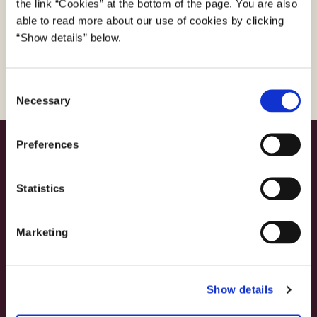
the link “Cookies” at the bottom of the page. You are also
Er du journalist og har et spørgsmål, kan du
able to read more about our use of cookies by clicking
ringe på telefon
4178 6060
. Du kan også sende
“Show details” below.
en e-mail til
presse@digst.dk
C
Necessary
o
n
s
Preferences
Digitaliseringsstyrelsen
e
n
Landgreven 4
t
Statistics
1301 København K
S
e
3392 5200
Marketing
l
digst@digst.dk
e
c
EAN: 5798009814203
Show details
t
CVR: 34051178
i