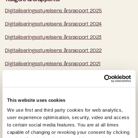
Digitaliseringsstyrelsens årsrapport 2025
Digitaliseringsstyrelsens årsrapport 2024
Digitaliseringsstyrelsens årsrapport 2023
Digitaliseringsstyrelsens årsrapport 2022
Digitaliseringsstyrelsens årsrapport 2021
Strategisk grundlag
Læs mere om Digitaliseringsstyrelsens aktuelle mål-
This website uses cookies
og resultatplan
We use first and third party cookies for web analytics,
user experience optimisation, security, video and access
to certain social media features. You are at all times
Presse
capable of changing or revoking your consent by clicking