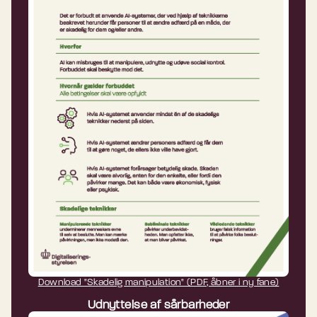
Download "Skadelig manipulation" (PDF, åbner i ny fane)
Udnyttelse af sårbarheder