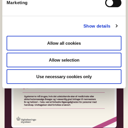
Marketing
l
e
c
Show details
t
i
o
Allow all cookies
n
Allow selection
Use necessary cookies only