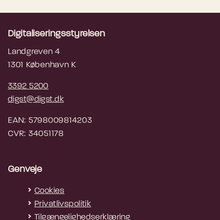
h) Biometrisk fjernidentifikation i realtid på
offentlige steder med henblik på
retshåndhævelse (med en række undtagelser).
Digitaliseringsstyrelsen
Landgreven 4
1301 København K
3392 5200
digst@digst.dk
EAN: 5798009814203
CVR: 34051178
Genveje
Cookies
Privatlivspolitik
Tilgængelighedserklæring