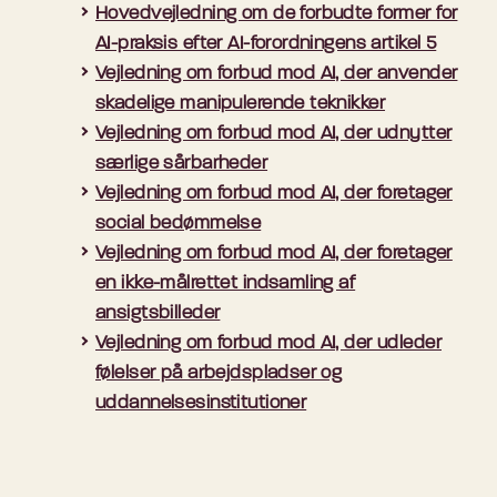
Artikel 5, stk. 2-6.
Hovedvejledning om de forbudte former for
”Digitaliseringsstyrelsen”
Vejledningspakken kan tilgås via boksen på
e) Oprettelse eller udvidelse af
AI-praksis efter AI-forordningens artikel 5
I ”kategori-feltet” vælger du ”Øvrige
denne side.
ansigtsgenkendelsesdatabaser gennem
Vejledning om forbud mod AI, der anvender
henvendelser”
ikkemålrettet indsamling af ansigtsbilleder fra
skadelige manipulerende teknikker
I ”emne-feltet” skriver du ”Att. AIA-teamet”
internettet eller kameraovervågning.
Vejledning om forbud mod AI, der udnytter
Således skriver du krypteret direkte til AIA-
særlige sårbarheder
f) Udledning af følelser på arbejdspladser og
teamet.
Vejledning om forbud mod AI, der foretager
uddannelsesinstitutioner, undtagen hvis
social bedømmelse
anvendelsen af AI-systemet er tilsigtet at blive
Vejledning om forbud mod AI, der foretager
bragt i omsætning af medicinske eller
en ikke-målrettet indsamling af
sikkerhedsmæssige årsager.
ansigtsbilleder
g) Biometrisk kategorisering med henblik på
Vejledning om forbud mod AI, der udleder
udledning af politiske anskuelser,
følelser på arbejdspladser og
fagforeningsmedlemskab, religiøse eller
uddannelsesinstitutioner
filosofiske overbevisning, seksuelle forhold eller
seksuelle orientering.