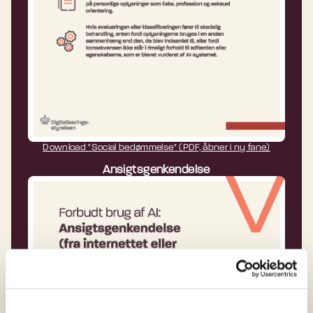
Download "Social bedømmelse" (PDF, åbner i ny fane)
Ansigtsgenkendelse