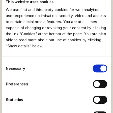
This website uses cookies
We use first and third party cookies for web analytics,
user experience optimisation, security, video and access
to certain social media features. You are at all times
capable of changing or revoking your consent by clicking
the link “Cookies” at the bottom of the page. You are also
able to read more about our use of cookies by clicking
“Show details” below.
C
Necessary
o
n
s
Preferences
Download "Ansigtsgenkendelse" (PDF, åbner i ny fane)
e
Følelsesgenkendelse
n
t
Statistics
S
e