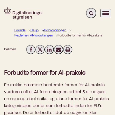
Fold søgefelt u
Menu
Gå til forsiden
Forside
Tilsyn
AI-forordningen
Reglerne i AI-forordningen
Forbudte former for AI-praksis
Del med
Del på Facebook
Del på X (Twitter)
Del på LinkedIn
Send email
Print
Forbudte former for AI-praksis
En række nærmere bestemte former for AI-praksis
vurderes efter AI-forordningens artikel 5 at udgøre
en uacceptabel risiko, og disse former for AI-praksis
kategoriseres derfor som forbudte inden for EU’s
grænser. De er forbudte, idet de udgør en klar